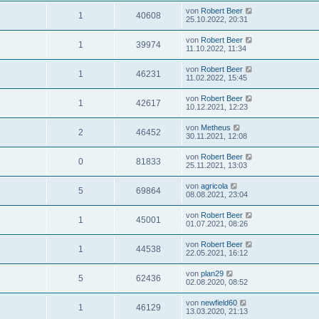
von
Robert Beer
1
40608
25.10.2022, 20:31
von
Robert Beer
1
39974
11.10.2022, 11:34
von
Robert Beer
1
46231
11.02.2022, 15:45
von
Robert Beer
1
42617
10.12.2021, 12:23
von
Metheus
2
46452
30.11.2021, 12:08
von
Robert Beer
0
81833
25.11.2021, 13:03
von
agricola
5
69864
08.08.2021, 23:04
von
Robert Beer
1
45001
01.07.2021, 08:26
von
Robert Beer
1
44538
22.05.2021, 16:12
von
plan29
5
62436
02.08.2020, 08:52
von
newfield60
1
46129
13.03.2020, 21:13