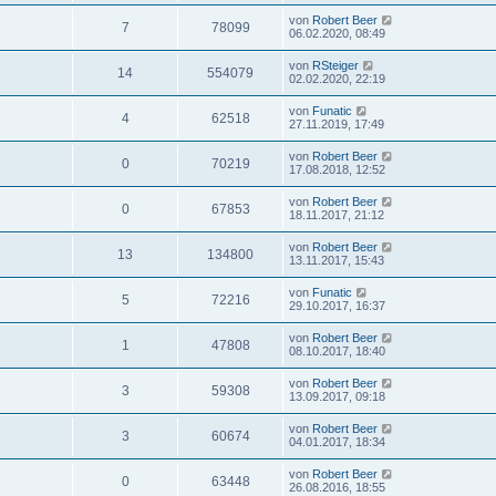
von
Robert Beer
7
78099
06.02.2020, 08:49
von
RSteiger
14
554079
02.02.2020, 22:19
von
Funatic
4
62518
27.11.2019, 17:49
von
Robert Beer
0
70219
17.08.2018, 12:52
von
Robert Beer
0
67853
18.11.2017, 21:12
von
Robert Beer
13
134800
13.11.2017, 15:43
von
Funatic
5
72216
29.10.2017, 16:37
von
Robert Beer
1
47808
08.10.2017, 18:40
von
Robert Beer
3
59308
13.09.2017, 09:18
von
Robert Beer
3
60674
04.01.2017, 18:34
von
Robert Beer
0
63448
26.08.2016, 18:55