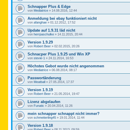
Schnapper Plus & Edge
von
Mediatrice
»
14.08.2016, 12:44
Anmeldung bei ebay funktioniert nicht
von
afanghae
»
01.12.2012, 17:52
Update auf 1.9.31 läd nicht
von
herrpaschulke
»
14.11.2015, 20:44
Version 1.9.29
von
Robert Beer
»
02.02.2015, 20:26
Schnacper Plus 1.9.25 und Win XP
von
stevie-1
»
24.11.2014, 16:53
Höchstes Gebot wurde nicht angenommen
von
Mediatrice
»
06.08.2014, 08:17
Passwortänderung
von
Meatball
»
27.05.2014, 17:37
Version 1.9.19
von
Robert Beer
»
21.05.2014, 19:47
Lizenz abgelaufen
von
Funatic
»
20.04.2014, 11:26
mein schnapper schnappt nicht immer?
von
schmetterling45
»
19.01.2014, 11:44
Version 1.9.18
von
Robert Beer
»
08.11.2013, 09:59