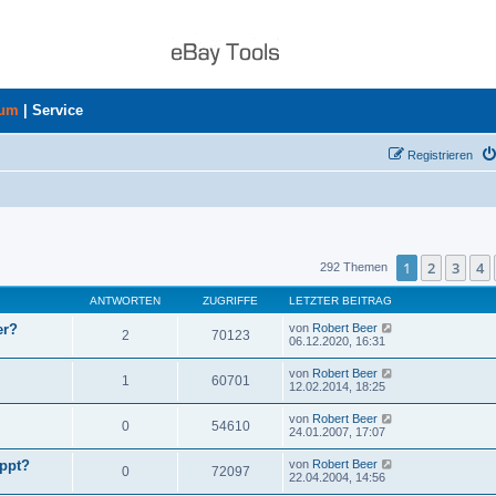
rum
|
Service
Registrieren
uche
1
2
3
4
292 Themen
ANTWORTEN
ZUGRIFFE
LETZTER BEITRAG
er?
von
Robert Beer
2
70123
06.12.2020, 16:31
von
Robert Beer
1
60701
12.02.2014, 18:25
von
Robert Beer
0
54610
24.01.2007, 17:07
ppt?
von
Robert Beer
0
72097
22.04.2004, 14:56