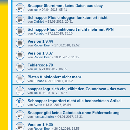
Snapper übernimmt keine Daten aus ebay
von
luci
»
04.04.2018, 05:41
Schnapper Plus einloggen funktioniert nicht
von
Ottfried
»
13.09.2013, 20:31
SchnapperPlus funktioniert nicht mehr mit VPN
von
Funatic
»
27.11.2019, 13:16
Version 1.9.44
von
Robert Beer
»
17.08.2018, 12:52
Version 1.9.37
von
Robert Beer
»
18.11.2017, 21:12
Fehlercode 70
von
luci
»
21.08.2017, 06:55
Bieten funktioniert nicht mehr
von
Funatic
»
29.10.2017, 09:52
snapper logt sich ein, zählt den Countdown - das wars
von
luci
»
08.10.2017, 18:37
Schnapper importiert nicht alle beobachteten Artikel
von
Syrah
»
13.09.2017, 08:54
Snapper gibt keine Gebote ab-ohne Fehlermeldung
von
herrpaschulke
»
04.01.2017, 17:31
Version 1.9.35
von
Robert Beer
»
26.08.2016, 18:55