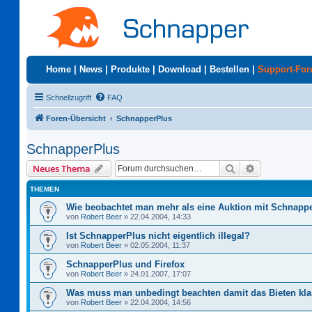
Home
|
News
|
Produkte
|
Download
|
Bestellen
|
Support-Fo
Schnellzugriff
FAQ
Foren-Übersicht
SchnapperPlus
SchnapperPlus
Suche
Erweiterte S
Neues Thema
THEMEN
Wie beobachtet man mehr als eine Auktion mit Schnapp
von
Robert Beer
»
22.04.2004, 14:33
Ist SchnapperPlus nicht eigentlich illegal?
von
Robert Beer
»
02.05.2004, 11:37
SchnapperPlus und Firefox
von
Robert Beer
»
24.01.2007, 17:07
Was muss man unbedingt beachten damit das Bieten kla
von
Robert Beer
»
22.04.2004, 14:56