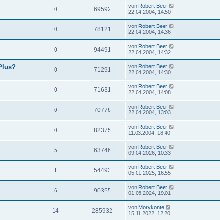
von
Robert Beer
0
69592
22.04.2004, 14:50
von
Robert Beer
0
78121
22.04.2004, 14:36
von
Robert Beer
0
94491
22.04.2004, 14:32
Plus?
von
Robert Beer
0
71291
22.04.2004, 14:30
von
Robert Beer
0
71631
22.04.2004, 14:08
von
Robert Beer
0
70778
22.04.2004, 13:03
von
Robert Beer
0
82375
11.03.2004, 18:40
von
Robert Beer
5
63746
09.04.2026, 10:33
von
Robert Beer
1
54493
05.01.2025, 16:55
von
Robert Beer
6
90355
01.06.2024, 19:01
von
Morykonte
14
285932
15.11.2022, 12:20