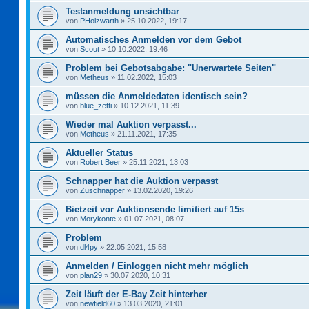
Testanmeldung unsichtbar
von
PHolzwarth
»
25.10.2022, 19:17
Automatisches Anmelden vor dem Gebot
von
Scout
»
10.10.2022, 19:46
Problem bei Gebotsabgabe: "Unerwartete Seiten"
von
Metheus
»
11.02.2022, 15:03
müssen die Anmeldedaten identisch sein?
von
blue_zetti
»
10.12.2021, 11:39
Wieder mal Auktion verpasst...
von
Metheus
»
21.11.2021, 17:35
Aktueller Status
von
Robert Beer
»
25.11.2021, 13:03
Schnapper hat die Auktion verpasst
von
Zuschnapper
»
13.02.2020, 19:26
Bietzeit vor Auktionsende limitiert auf 15s
von
Morykonte
»
01.07.2021, 08:07
Problem
von
dl4py
»
22.05.2021, 15:58
Anmelden / Einloggen nicht mehr möglich
von
plan29
»
30.07.2020, 10:31
Zeit läuft der E-Bay Zeit hinterher
von
newfield60
»
13.03.2020, 21:01