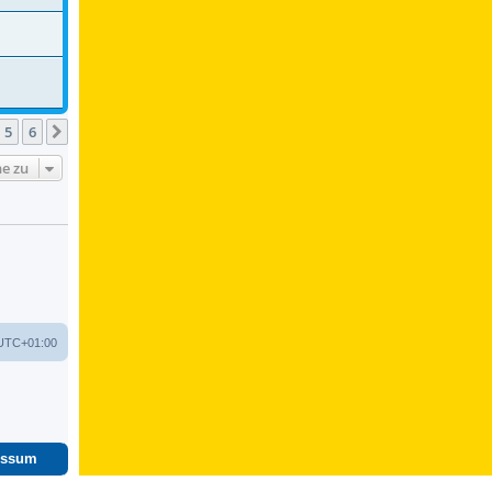
5
6
Nächste
e zu
UTC+01:00
essum