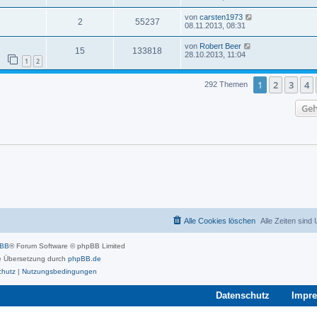
von
carsten1973
2
55237
08.11.2013, 08:31
von
Robert Beer
15
133818
28.10.2013, 11:04
1
2
1
2
3
4
292 Themen
Geh
Alle Cookies löschen
Alle Zeiten sind
pBB
® Forum Software © phpBB Limited
 Übersetzung durch
phpBB.de
chutz
|
Nutzungsbedingungen
Datenschutz
Impr