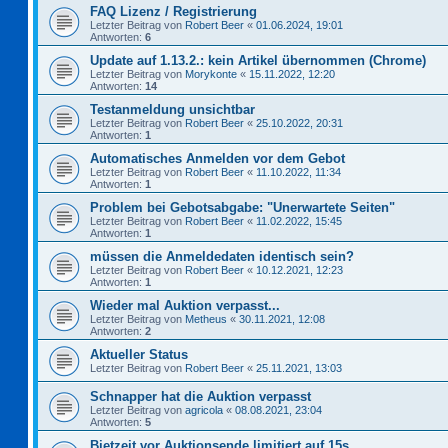
FAQ Lizenz / Registrierung
Letzter Beitrag von
Robert Beer
«
01.06.2024, 19:01
Antworten:
6
Update auf 1.13.2.: kein Artikel übernommen (Chrome)
Letzter Beitrag von
Morykonte
«
15.11.2022, 12:20
Antworten:
14
Testanmeldung unsichtbar
Letzter Beitrag von
Robert Beer
«
25.10.2022, 20:31
Antworten:
1
Automatisches Anmelden vor dem Gebot
Letzter Beitrag von
Robert Beer
«
11.10.2022, 11:34
Antworten:
1
Problem bei Gebotsabgabe: "Unerwartete Seiten"
Letzter Beitrag von
Robert Beer
«
11.02.2022, 15:45
Antworten:
1
müssen die Anmeldedaten identisch sein?
Letzter Beitrag von
Robert Beer
«
10.12.2021, 12:23
Antworten:
1
Wieder mal Auktion verpasst...
Letzter Beitrag von
Metheus
«
30.11.2021, 12:08
Antworten:
2
Aktueller Status
Letzter Beitrag von
Robert Beer
«
25.11.2021, 13:03
Schnapper hat die Auktion verpasst
Letzter Beitrag von
agricola
«
08.08.2021, 23:04
Antworten:
5
Bietzeit vor Auktionsende limitiert auf 15s