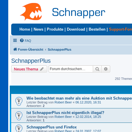
Home
|
News
|
Produkte
|
Download
|
Bestellen
|
Support-Fo
FAQ
Foren-Übersicht
SchnapperPlus
SchnapperPlus
Suche
Erweiterte S
Neues Thema
292 Theme
Wie beobachtet man mehr als eine Auktion mit Schnappe
Letzter Beitrag von
Robert Beer
«
06.12.2020, 16:31
Antworten:
2
Ist SchnapperPlus nicht eigentlich illegal?
Letzter Beitrag von
Robert Beer
«
12.02.2014, 18:25
Antworten:
1
SchnapperPlus und Firefox
Letzter Beitrag von
Robert Beer
«
24.01.2007, 17:07