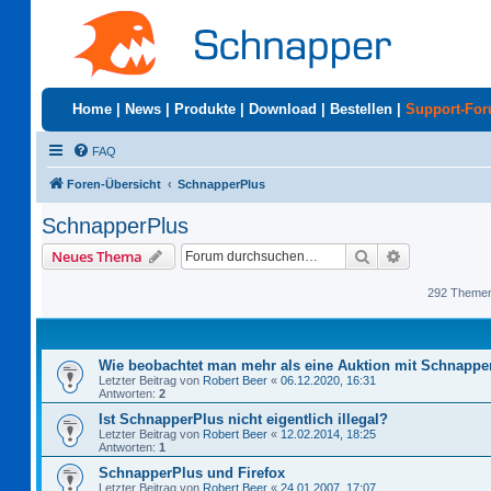
Home
|
News
|
Produkte
|
Download
|
Bestellen
|
Support-Fo
FAQ
Foren-Übersicht
SchnapperPlus
SchnapperPlus
Suche
Erweiterte S
Neues Thema
292 Theme
Wie beobachtet man mehr als eine Auktion mit Schnappe
Letzter Beitrag von
Robert Beer
«
06.12.2020, 16:31
Antworten:
2
Ist SchnapperPlus nicht eigentlich illegal?
Letzter Beitrag von
Robert Beer
«
12.02.2014, 18:25
Antworten:
1
SchnapperPlus und Firefox
Letzter Beitrag von
Robert Beer
«
24.01.2007, 17:07