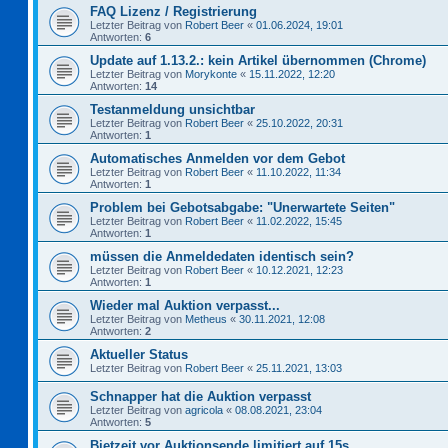
FAQ Lizenz / Registrierung
Letzter Beitrag von
Robert Beer
«
01.06.2024, 19:01
Antworten:
6
Update auf 1.13.2.: kein Artikel übernommen (Chrome)
Letzter Beitrag von
Morykonte
«
15.11.2022, 12:20
Antworten:
14
Testanmeldung unsichtbar
Letzter Beitrag von
Robert Beer
«
25.10.2022, 20:31
Antworten:
1
Automatisches Anmelden vor dem Gebot
Letzter Beitrag von
Robert Beer
«
11.10.2022, 11:34
Antworten:
1
Problem bei Gebotsabgabe: "Unerwartete Seiten"
Letzter Beitrag von
Robert Beer
«
11.02.2022, 15:45
Antworten:
1
müssen die Anmeldedaten identisch sein?
Letzter Beitrag von
Robert Beer
«
10.12.2021, 12:23
Antworten:
1
Wieder mal Auktion verpasst...
Letzter Beitrag von
Metheus
«
30.11.2021, 12:08
Antworten:
2
Aktueller Status
Letzter Beitrag von
Robert Beer
«
25.11.2021, 13:03
Schnapper hat die Auktion verpasst
Letzter Beitrag von
agricola
«
08.08.2021, 23:04
Antworten:
5
Bietzeit vor Auktionsende limitiert auf 15s