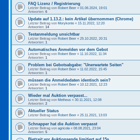
FAQ Lizenz / Registrierung
Letzter Beitrag von
Robert Beer
«
01.06.2024, 19:01
Antworten:
6
Update auf 1.13.2.: kein Artikel übernommen (Chrome)
Letzter Beitrag von
Morykonte
«
15.11.2022, 12:20
Antworten:
14
Testanmeldung unsichtbar
Letzter Beitrag von
Robert Beer
«
25.10.2022, 20:31
Antworten:
1
Automatisches Anmelden vor dem Gebot
Letzter Beitrag von
Robert Beer
«
11.10.2022, 11:34
Antworten:
1
Problem bei Gebotsabgabe: "Unerwartete Seiten"
Letzter Beitrag von
Robert Beer
«
11.02.2022, 15:45
Antworten:
1
müssen die Anmeldedaten identisch sein?
Letzter Beitrag von
Robert Beer
«
10.12.2021, 12:23
Antworten:
1
Wieder mal Auktion verpasst...
Letzter Beitrag von
Metheus
«
30.11.2021, 12:08
Antworten:
2
Aktueller Status
Letzter Beitrag von
Robert Beer
«
25.11.2021, 13:03
Schnapper hat die Auktion verpasst
Letzter Beitrag von
agricola
«
08.08.2021, 23:04
Antworten:
5
Bietzeit vor Auktionsende limitiert auf 15s