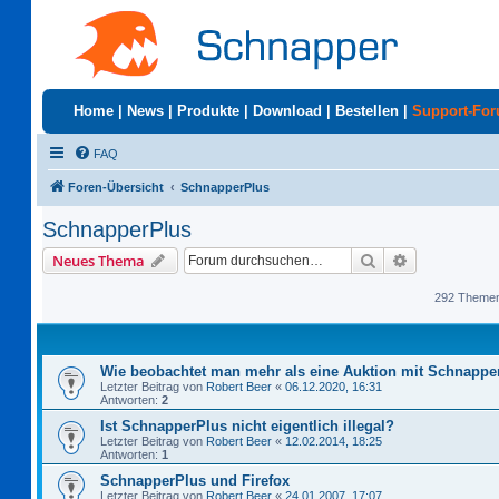
Home
|
News
|
Produkte
|
Download
|
Bestellen
|
Support-Fo
FAQ
Foren-Übersicht
SchnapperPlus
SchnapperPlus
Suche
Erweiterte S
Neues Thema
292 Theme
Wie beobachtet man mehr als eine Auktion mit Schnappe
Letzter Beitrag von
Robert Beer
«
06.12.2020, 16:31
Antworten:
2
Ist SchnapperPlus nicht eigentlich illegal?
Letzter Beitrag von
Robert Beer
«
12.02.2014, 18:25
Antworten:
1
SchnapperPlus und Firefox
Letzter Beitrag von
Robert Beer
«
24.01.2007, 17:07