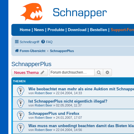
Home
|
News
|
Produkte
|
Download
|
Bestellen
|
Support-Fo
Schnellzugriff
FAQ
Foren-Übersicht
SchnapperPlus
SchnapperPlus
Suche
Erweiterte S
Neues Thema
THEMEN
Wie beobachtet man mehr als eine Auktion mit Schnapp
von
Robert Beer
»
22.04.2004, 14:33
Ist SchnapperPlus nicht eigentlich illegal?
von
Robert Beer
»
02.05.2004, 11:37
SchnapperPlus und Firefox
von
Robert Beer
»
24.01.2007, 17:07
Was muss man unbedingt beachten damit das Bieten kla
von
Robert Beer
»
22.04.2004, 14:56