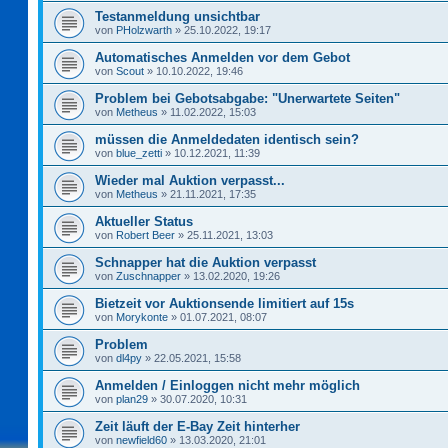
Testanmeldung unsichtbar
von
PHolzwarth
»
25.10.2022, 19:17
Automatisches Anmelden vor dem Gebot
von
Scout
»
10.10.2022, 19:46
Problem bei Gebotsabgabe: "Unerwartete Seiten"
von
Metheus
»
11.02.2022, 15:03
müssen die Anmeldedaten identisch sein?
von
blue_zetti
»
10.12.2021, 11:39
Wieder mal Auktion verpasst...
von
Metheus
»
21.11.2021, 17:35
Aktueller Status
von
Robert Beer
»
25.11.2021, 13:03
Schnapper hat die Auktion verpasst
von
Zuschnapper
»
13.02.2020, 19:26
Bietzeit vor Auktionsende limitiert auf 15s
von
Morykonte
»
01.07.2021, 08:07
Problem
von
dl4py
»
22.05.2021, 15:58
Anmelden / Einloggen nicht mehr möglich
von
plan29
»
30.07.2020, 10:31
Zeit läuft der E-Bay Zeit hinterher
von
newfield60
»
13.03.2020, 21:01