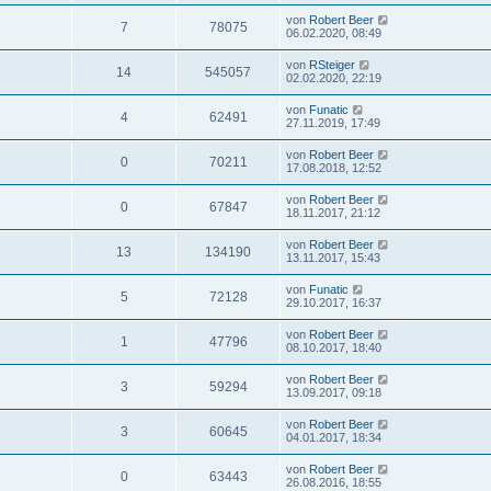
von
Robert Beer
7
78075
06.02.2020, 08:49
von
RSteiger
14
545057
02.02.2020, 22:19
von
Funatic
4
62491
27.11.2019, 17:49
von
Robert Beer
0
70211
17.08.2018, 12:52
von
Robert Beer
0
67847
18.11.2017, 21:12
von
Robert Beer
13
134190
13.11.2017, 15:43
von
Funatic
5
72128
29.10.2017, 16:37
von
Robert Beer
1
47796
08.10.2017, 18:40
von
Robert Beer
3
59294
13.09.2017, 09:18
von
Robert Beer
3
60645
04.01.2017, 18:34
von
Robert Beer
0
63443
26.08.2016, 18:55