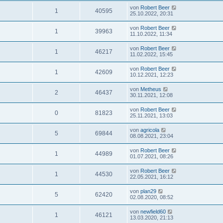
von
Robert Beer
1
40595
25.10.2022, 20:31
von
Robert Beer
1
39963
11.10.2022, 11:34
von
Robert Beer
1
46217
11.02.2022, 15:45
von
Robert Beer
1
42609
10.12.2021, 12:23
von
Metheus
2
46437
30.11.2021, 12:08
von
Robert Beer
0
81823
25.11.2021, 13:03
von
agricola
5
69844
08.08.2021, 23:04
von
Robert Beer
1
44989
01.07.2021, 08:26
von
Robert Beer
1
44530
22.05.2021, 16:12
von
plan29
5
62420
02.08.2020, 08:52
von
newfield60
1
46121
13.03.2020, 21:13