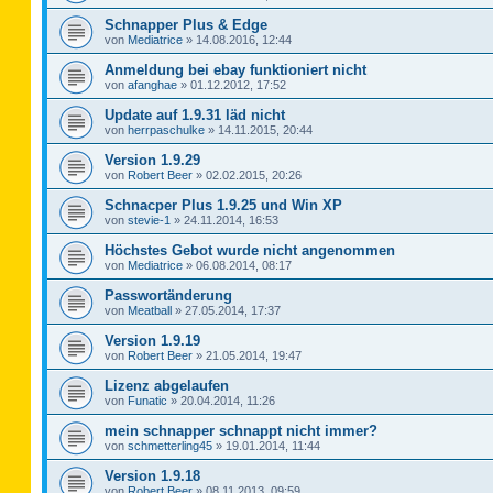
Schnapper Plus & Edge
von
Mediatrice
»
14.08.2016, 12:44
Anmeldung bei ebay funktioniert nicht
von
afanghae
»
01.12.2012, 17:52
Update auf 1.9.31 läd nicht
von
herrpaschulke
»
14.11.2015, 20:44
Version 1.9.29
von
Robert Beer
»
02.02.2015, 20:26
Schnacper Plus 1.9.25 und Win XP
von
stevie-1
»
24.11.2014, 16:53
Höchstes Gebot wurde nicht angenommen
von
Mediatrice
»
06.08.2014, 08:17
Passwortänderung
von
Meatball
»
27.05.2014, 17:37
Version 1.9.19
von
Robert Beer
»
21.05.2014, 19:47
Lizenz abgelaufen
von
Funatic
»
20.04.2014, 11:26
mein schnapper schnappt nicht immer?
von
schmetterling45
»
19.01.2014, 11:44
Version 1.9.18
von
Robert Beer
»
08.11.2013, 09:59