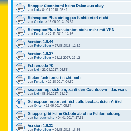
Snapper übernimmt keine Daten aus ebay
von
luci
»
04.04.2018, 05:41
Schnapper Plus einloggen funktioniert nicht
von
Ottfried
»
13.09.2013, 20:31
SchnapperPlus funktioniert nicht mehr mit VPN
von
Funatic
»
27.11.2019, 13:16
Version 1.9.44
von
Robert Beer
»
17.08.2018, 12:52
Version 1.9.37
von
Robert Beer
»
18.11.2017, 21:12
Fehlercode 70
von
luci
»
21.08.2017, 06:55
Bieten funktioniert nicht mehr
von
Funatic
»
29.10.2017, 09:52
snapper logt sich ein, zählt den Countdown - das wars
von
luci
»
08.10.2017, 18:37
Schnapper importiert nicht alle beobachteten Artikel
von
Syrah
»
13.09.2017, 08:54
Snapper gibt keine Gebote ab-ohne Fehlermeldung
von
herrpaschulke
»
04.01.2017, 17:31
Version 1.9.35
von
Robert Beer
»
26.08.2016, 18:55