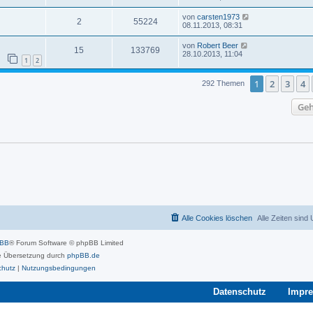
von
carsten1973
2
55224
08.11.2013, 08:31
von
Robert Beer
15
133769
28.10.2013, 11:04
1
2
1
2
3
4
292 Themen
Geh
Alle Cookies löschen
Alle Zeiten sind
pBB
® Forum Software © phpBB Limited
 Übersetzung durch
phpBB.de
chutz
|
Nutzungsbedingungen
Datenschutz
Impr