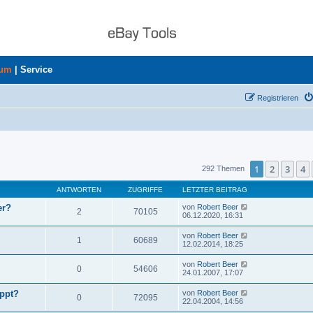
rum
|
Service
Registrieren
uche
1
2
3
4
292 Themen
ANTWORTEN
ZUGRIFFE
LETZTER BEITRAG
er?
von
Robert Beer
2
70105
06.12.2020, 16:31
von
Robert Beer
1
60689
12.02.2014, 18:25
von
Robert Beer
0
54606
24.01.2007, 17:07
ppt?
von
Robert Beer
0
72095
22.04.2004, 14:56