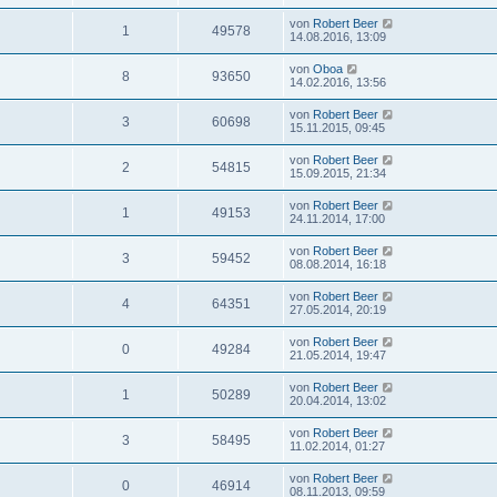
von
Robert Beer
1
49578
14.08.2016, 13:09
von
Oboa
8
93650
14.02.2016, 13:56
von
Robert Beer
3
60698
15.11.2015, 09:45
von
Robert Beer
2
54815
15.09.2015, 21:34
von
Robert Beer
1
49153
24.11.2014, 17:00
von
Robert Beer
3
59452
08.08.2014, 16:18
von
Robert Beer
4
64351
27.05.2014, 20:19
von
Robert Beer
0
49284
21.05.2014, 19:47
von
Robert Beer
1
50289
20.04.2014, 13:02
von
Robert Beer
3
58495
11.02.2014, 01:27
von
Robert Beer
0
46914
08.11.2013, 09:59