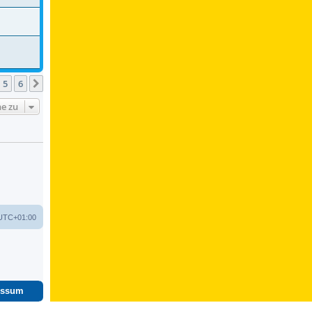
5
6
Nächste
e zu
UTC+01:00
essum