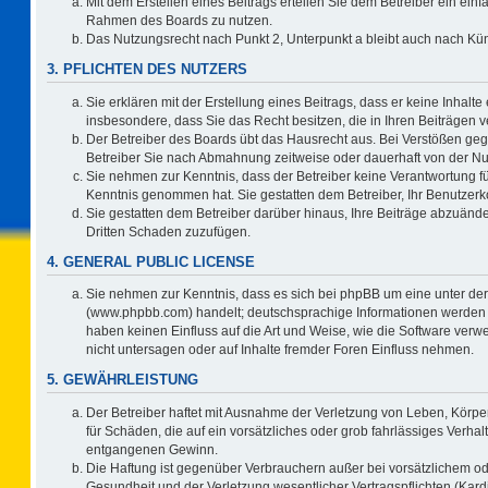
Mit dem Erstellen eines Beitrags erteilen Sie dem Betreiber ein einf
Rahmen des Boards zu nutzen.
Das Nutzungsrecht nach Punkt 2, Unterpunkt a bleibt auch nach K
3. PFLICHTEN DES NUTZERS
Sie erklären mit der Erstellung eines Beitrags, dass er keine Inhalte
insbesondere, dass Sie das Recht besitzen, die in Ihren Beiträgen
Der Betreiber des Boards übt das Hausrecht aus. Bei Verstößen ge
Betreiber Sie nach Abmahnung zeitweise oder dauerhaft von der Nu
Sie nehmen zur Kenntnis, dass der Betreiber keine Verantwortung für d
Kenntnis genommen hat. Sie gestatten dem Betreiber, Ihr Benutzerko
Sie gestatten dem Betreiber darüber hinaus, Ihre Beiträge abzuände
Dritten Schaden zuzufügen.
4. GENERAL PUBLIC LICENSE
Sie nehmen zur Kenntnis, dass es sich bei phpBB um eine unter der
(www.phpbb.com) handelt; deutschsprachige Informationen werden 
haben keinen Einfluss auf die Art und Weise, wie die Software ve
nicht untersagen oder auf Inhalte fremder Foren Einfluss nehmen.
5. GEWÄHRLEISTUNG
Der Betreiber haftet mit Ausnahme der Verletzung von Leben, Körper
für Schäden, die auf ein vorsätzliches oder grob fahrlässiges Verha
entgangenen Gewinn.
Die Haftung ist gegenüber Verbrauchern außer bei vorsätzlichem o
Gesundheit und der Verletzung wesentlicher Vertragspflichten (Kard