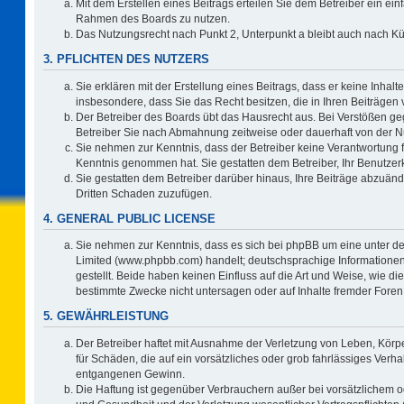
Mit dem Erstellen eines Beitrags erteilen Sie dem Betreiber ein ein
Rahmen des Boards zu nutzen.
Das Nutzungsrecht nach Punkt 2, Unterpunkt a bleibt auch nach 
3. PFLICHTEN DES NUTZERS
Sie erklären mit der Erstellung eines Beitrags, dass er keine Inhalt
insbesondere, dass Sie das Recht besitzen, die in Ihren Beiträgen
Der Betreiber des Boards übt das Hausrecht aus. Bei Verstößen g
Betreiber Sie nach Abmahnung zeitweise oder dauerhaft von der N
Sie nehmen zur Kenntnis, dass der Betreiber keine Verantwortung für 
Kenntnis genommen hat. Sie gestatten dem Betreiber, Ihr Benutzerk
Sie gestatten dem Betreiber darüber hinaus, Ihre Beiträge abzuänd
Dritten Schaden zuzufügen.
4. GENERAL PUBLIC LICENSE
Sie nehmen zur Kenntnis, dass es sich bei phpBB um eine unter de
Limited (www.phpbb.com) handelt; deutschsprachige Information
gestellt. Beide haben keinen Einfluss auf die Art und Weise, wie 
bestimmte Zwecke nicht untersagen oder auf Inhalte fremder Foren
5. GEWÄHRLEISTUNG
Der Betreiber haftet mit Ausnahme der Verletzung von Leben, Körpe
für Schäden, die auf ein vorsätzliches oder grob fahrlässiges Verh
entgangenen Gewinn.
Die Haftung ist gegenüber Verbrauchern außer bei vorsätzlichem o