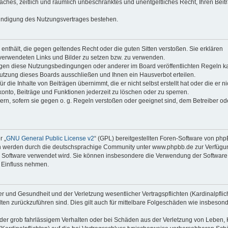
faches, zeitlich und räumlich unbeschränktes und unentgeltliches Recht, Ihren Beit
Kündigung des Nutzungsvertrages bestehen.
e enthält, die gegen geltendes Recht oder die guten Sitten verstoßen. Sie erklären
 verwendeten Links und Bilder zu setzen bzw. zu verwenden.
egen diese Nutzungsbedingungen oder anderer im Board veröffentlichten Regeln k
utzung dieses Boards ausschließen und Ihnen ein Hausverbot erteilen.
die Inhalte von Beiträgen übernimmt, die er nicht selbst erstellt hat oder die er ni
onto, Beiträge und Funktionen jederzeit zu löschen oder zu sperren.
ern, sofern sie gegen o. g. Regeln verstoßen oder geeignet sind, dem Betreiber o
r „
GNU General Public License v2
“ (GPL) bereitgestellten Foren-Software von ph
en werden durch die deutschsprachige Community unter www.phpbb.de zur Verfügu
die Software verwendet wird. Sie können insbesondere die Verwendung der Software 
 Einfluss nehmen.
r und Gesundheit und der Verletzung wesentlicher Vertragspflichten (Kardinalpflic
alten zurückzuführen sind. Dies gilt auch für mittelbare Folgeschäden wie insbeson
der grob fahrlässigem Verhalten oder bei Schäden aus der Verletzung von Leben, 