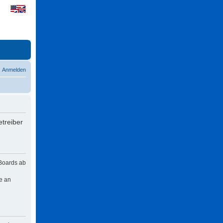
Anmelden
treiber
 Boards ab
e an