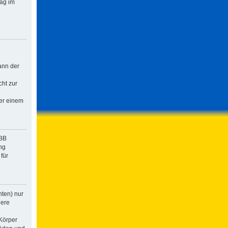
rag im
ann der
cht zur
der einem
pBB
ng
für
hten) nur
dere
Körper