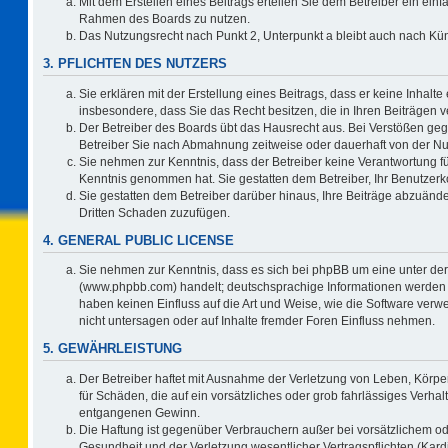
Mit dem Erstellen eines Beitrags erteilen Sie dem Betreiber ein einf
Rahmen des Boards zu nutzen.
Das Nutzungsrecht nach Punkt 2, Unterpunkt a bleibt auch nach K
3. PFLICHTEN DES NUTZERS
Sie erklären mit der Erstellung eines Beitrags, dass er keine Inhalte
insbesondere, dass Sie das Recht besitzen, die in Ihren Beiträgen
Der Betreiber des Boards übt das Hausrecht aus. Bei Verstößen ge
Betreiber Sie nach Abmahnung zeitweise oder dauerhaft von der Nu
Sie nehmen zur Kenntnis, dass der Betreiber keine Verantwortung für d
Kenntnis genommen hat. Sie gestatten dem Betreiber, Ihr Benutzerko
Sie gestatten dem Betreiber darüber hinaus, Ihre Beiträge abzuände
Dritten Schaden zuzufügen.
4. GENERAL PUBLIC LICENSE
Sie nehmen zur Kenntnis, dass es sich bei phpBB um eine unter der
(www.phpbb.com) handelt; deutschsprachige Informationen werden 
haben keinen Einfluss auf die Art und Weise, wie die Software ve
nicht untersagen oder auf Inhalte fremder Foren Einfluss nehmen.
5. GEWÄHRLEISTUNG
Der Betreiber haftet mit Ausnahme der Verletzung von Leben, Körper
für Schäden, die auf ein vorsätzliches oder grob fahrlässiges Verha
entgangenen Gewinn.
Die Haftung ist gegenüber Verbrauchern außer bei vorsätzlichem o
Gesundheit und der Verletzung wesentlicher Vertragspflichten (Kard