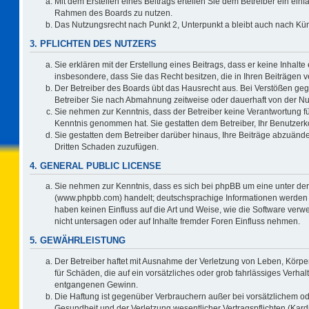
Mit dem Erstellen eines Beitrags erteilen Sie dem Betreiber ein einf
Rahmen des Boards zu nutzen.
Das Nutzungsrecht nach Punkt 2, Unterpunkt a bleibt auch nach K
3. PFLICHTEN DES NUTZERS
Sie erklären mit der Erstellung eines Beitrags, dass er keine Inhalte
insbesondere, dass Sie das Recht besitzen, die in Ihren Beiträgen
Der Betreiber des Boards übt das Hausrecht aus. Bei Verstößen ge
Betreiber Sie nach Abmahnung zeitweise oder dauerhaft von der Nu
Sie nehmen zur Kenntnis, dass der Betreiber keine Verantwortung für d
Kenntnis genommen hat. Sie gestatten dem Betreiber, Ihr Benutzerko
Sie gestatten dem Betreiber darüber hinaus, Ihre Beiträge abzuände
Dritten Schaden zuzufügen.
4. GENERAL PUBLIC LICENSE
Sie nehmen zur Kenntnis, dass es sich bei phpBB um eine unter der
(www.phpbb.com) handelt; deutschsprachige Informationen werden 
haben keinen Einfluss auf die Art und Weise, wie die Software ve
nicht untersagen oder auf Inhalte fremder Foren Einfluss nehmen.
5. GEWÄHRLEISTUNG
Der Betreiber haftet mit Ausnahme der Verletzung von Leben, Körper
für Schäden, die auf ein vorsätzliches oder grob fahrlässiges Verha
entgangenen Gewinn.
Die Haftung ist gegenüber Verbrauchern außer bei vorsätzlichem o
Gesundheit und der Verletzung wesentlicher Vertragspflichten (Kard