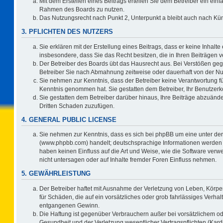
Mit dem Erstellen eines Beitrags erteilen Sie dem Betreiber ein einf
Rahmen des Boards zu nutzen.
Das Nutzungsrecht nach Punkt 2, Unterpunkt a bleibt auch nach K
3. PFLICHTEN DES NUTZERS
Sie erklären mit der Erstellung eines Beitrags, dass er keine Inhalte
insbesondere, dass Sie das Recht besitzen, die in Ihren Beiträgen
Der Betreiber des Boards übt das Hausrecht aus. Bei Verstößen ge
Betreiber Sie nach Abmahnung zeitweise oder dauerhaft von der Nu
Sie nehmen zur Kenntnis, dass der Betreiber keine Verantwortung für d
Kenntnis genommen hat. Sie gestatten dem Betreiber, Ihr Benutzerko
Sie gestatten dem Betreiber darüber hinaus, Ihre Beiträge abzuände
Dritten Schaden zuzufügen.
4. GENERAL PUBLIC LICENSE
Sie nehmen zur Kenntnis, dass es sich bei phpBB um eine unter der
(www.phpbb.com) handelt; deutschsprachige Informationen werden 
haben keinen Einfluss auf die Art und Weise, wie die Software ve
nicht untersagen oder auf Inhalte fremder Foren Einfluss nehmen.
5. GEWÄHRLEISTUNG
Der Betreiber haftet mit Ausnahme der Verletzung von Leben, Körper
für Schäden, die auf ein vorsätzliches oder grob fahrlässiges Verha
entgangenen Gewinn.
Die Haftung ist gegenüber Verbrauchern außer bei vorsätzlichem o
Gesundheit und der Verletzung wesentlicher Vertragspflichten (Kard