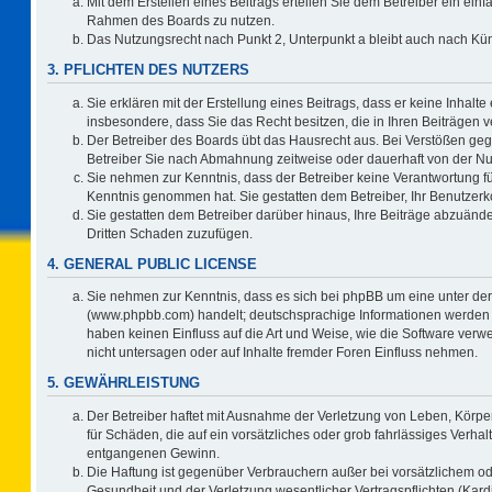
Mit dem Erstellen eines Beitrags erteilen Sie dem Betreiber ein einf
Rahmen des Boards zu nutzen.
Das Nutzungsrecht nach Punkt 2, Unterpunkt a bleibt auch nach K
3. PFLICHTEN DES NUTZERS
Sie erklären mit der Erstellung eines Beitrags, dass er keine Inhalte
insbesondere, dass Sie das Recht besitzen, die in Ihren Beiträgen
Der Betreiber des Boards übt das Hausrecht aus. Bei Verstößen ge
Betreiber Sie nach Abmahnung zeitweise oder dauerhaft von der Nu
Sie nehmen zur Kenntnis, dass der Betreiber keine Verantwortung für d
Kenntnis genommen hat. Sie gestatten dem Betreiber, Ihr Benutzerko
Sie gestatten dem Betreiber darüber hinaus, Ihre Beiträge abzuände
Dritten Schaden zuzufügen.
4. GENERAL PUBLIC LICENSE
Sie nehmen zur Kenntnis, dass es sich bei phpBB um eine unter der
(www.phpbb.com) handelt; deutschsprachige Informationen werden 
haben keinen Einfluss auf die Art und Weise, wie die Software ve
nicht untersagen oder auf Inhalte fremder Foren Einfluss nehmen.
5. GEWÄHRLEISTUNG
Der Betreiber haftet mit Ausnahme der Verletzung von Leben, Körper
für Schäden, die auf ein vorsätzliches oder grob fahrlässiges Verha
entgangenen Gewinn.
Die Haftung ist gegenüber Verbrauchern außer bei vorsätzlichem o
Gesundheit und der Verletzung wesentlicher Vertragspflichten (Kard