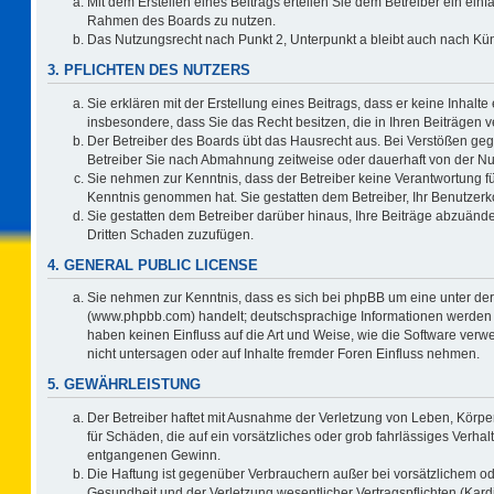
Mit dem Erstellen eines Beitrags erteilen Sie dem Betreiber ein einf
Rahmen des Boards zu nutzen.
Das Nutzungsrecht nach Punkt 2, Unterpunkt a bleibt auch nach K
3. PFLICHTEN DES NUTZERS
Sie erklären mit der Erstellung eines Beitrags, dass er keine Inhalte
insbesondere, dass Sie das Recht besitzen, die in Ihren Beiträgen
Der Betreiber des Boards übt das Hausrecht aus. Bei Verstößen ge
Betreiber Sie nach Abmahnung zeitweise oder dauerhaft von der Nu
Sie nehmen zur Kenntnis, dass der Betreiber keine Verantwortung für d
Kenntnis genommen hat. Sie gestatten dem Betreiber, Ihr Benutzerko
Sie gestatten dem Betreiber darüber hinaus, Ihre Beiträge abzuände
Dritten Schaden zuzufügen.
4. GENERAL PUBLIC LICENSE
Sie nehmen zur Kenntnis, dass es sich bei phpBB um eine unter der
(www.phpbb.com) handelt; deutschsprachige Informationen werden 
haben keinen Einfluss auf die Art und Weise, wie die Software ve
nicht untersagen oder auf Inhalte fremder Foren Einfluss nehmen.
5. GEWÄHRLEISTUNG
Der Betreiber haftet mit Ausnahme der Verletzung von Leben, Körper
für Schäden, die auf ein vorsätzliches oder grob fahrlässiges Verha
entgangenen Gewinn.
Die Haftung ist gegenüber Verbrauchern außer bei vorsätzlichem o
Gesundheit und der Verletzung wesentlicher Vertragspflichten (Kard