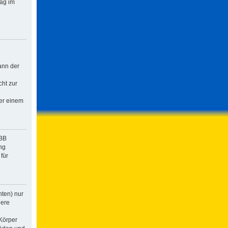
rag im
ann der
cht zur
der einem
pBB
ng
für
hten) nur
dere
Körper