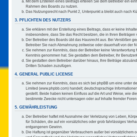
Mit dem Erstellen eines Beitrags erteilen Sie dem Betreiber ein ein
Rahmen des Boards zu nutzen.
Das Nutzungsrecht nach Punkt 2, Unterpunkt a bleibt auch nach 
3. PFLICHTEN DES NUTZERS
Sie erklären mit der Erstellung eines Beitrags, dass er keine Inhalt
insbesondere, dass Sie das Recht besitzen, die in Ihren Beiträgen
Der Betreiber des Boards übt das Hausrecht aus. Bei Verstößen g
Betreiber Sie nach Abmahnung zeitweise oder dauerhaft von der N
Sie nehmen zur Kenntnis, dass der Betreiber keine Verantwortung für 
Kenntnis genommen hat. Sie gestatten dem Betreiber, Ihr Benutzerk
Sie gestatten dem Betreiber darüber hinaus, Ihre Beiträge abzuänd
Dritten Schaden zuzufügen.
4. GENERAL PUBLIC LICENSE
Sie nehmen zur Kenntnis, dass es sich bei phpBB um eine unter de
Limited (www.phpbb.com) handelt; deutschsprachige Information
gestellt. Beide haben keinen Einfluss auf die Art und Weise, wie 
bestimmte Zwecke nicht untersagen oder auf Inhalte fremder Foren
5. GEWÄHRLEISTUNG
Der Betreiber haftet mit Ausnahme der Verletzung von Leben, Körpe
für Schäden, die auf ein vorsätzliches oder grob fahrlässiges Verh
entgangenen Gewinn.
Die Haftung ist gegenüber Verbrauchern außer bei vorsätzlichem o