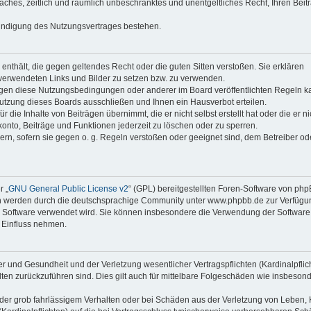
faches, zeitlich und räumlich unbeschränktes und unentgeltliches Recht, Ihren Beit
Kündigung des Nutzungsvertrages bestehen.
e enthält, die gegen geltendes Recht oder die guten Sitten verstoßen. Sie erklären
 verwendeten Links und Bilder zu setzen bzw. zu verwenden.
egen diese Nutzungsbedingungen oder anderer im Board veröffentlichten Regeln k
utzung dieses Boards ausschließen und Ihnen ein Hausverbot erteilen.
die Inhalte von Beiträgen übernimmt, die er nicht selbst erstellt hat oder die er ni
onto, Beiträge und Funktionen jederzeit zu löschen oder zu sperren.
ern, sofern sie gegen o. g. Regeln verstoßen oder geeignet sind, dem Betreiber o
r „
GNU General Public License v2
“ (GPL) bereitgestellten Foren-Software von ph
en werden durch die deutschsprachige Community unter www.phpbb.de zur Verfügu
die Software verwendet wird. Sie können insbesondere die Verwendung der Software 
 Einfluss nehmen.
r und Gesundheit und der Verletzung wesentlicher Vertragspflichten (Kardinalpflic
alten zurückzuführen sind. Dies gilt auch für mittelbare Folgeschäden wie insbeson
der grob fahrlässigem Verhalten oder bei Schäden aus der Verletzung von Leben, 