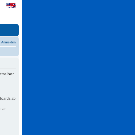
Anmelden
treiber
 Boards ab
e an