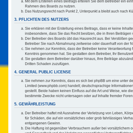
Mit dem Erstellen eines Beitrags erteilen Sie dem Betreiber ein ein
Rahmen des Boards zu nutzen.
Das Nutzungsrecht nach Punkt 2, Unterpunkt a bleibt auch nach 
3. PFLICHTEN DES NUTZERS
Sie erklären mit der Erstellung eines Beitrags, dass er keine Inhalt
insbesondere, dass Sie das Recht besitzen, die in Ihren Beiträgen
Der Betreiber des Boards übt das Hausrecht aus. Bei Verstößen g
Betreiber Sie nach Abmahnung zeitweise oder dauerhaft von der N
Sie nehmen zur Kenntnis, dass der Betreiber keine Verantwortung für 
Kenntnis genommen hat. Sie gestatten dem Betreiber, Ihr Benutzerk
Sie gestatten dem Betreiber darüber hinaus, Ihre Beiträge abzuänd
Dritten Schaden zuzufügen.
4. GENERAL PUBLIC LICENSE
Sie nehmen zur Kenntnis, dass es sich bei phpBB um eine unter de
Limited (www.phpbb.com) handelt; deutschsprachige Information
gestellt. Beide haben keinen Einfluss auf die Art und Weise, wie 
bestimmte Zwecke nicht untersagen oder auf Inhalte fremder Foren
5. GEWÄHRLEISTUNG
Der Betreiber haftet mit Ausnahme der Verletzung von Leben, Körpe
für Schäden, die auf ein vorsätzliches oder grob fahrlässiges Verh
entgangenen Gewinn.
Die Haftung ist gegenüber Verbrauchern außer bei vorsätzlichem o