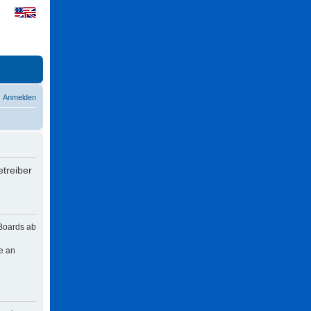
Anmelden
treiber
 Boards ab
e an