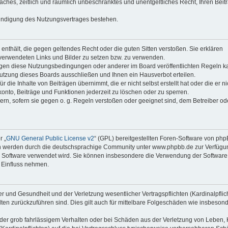
faches, zeitlich und räumlich unbeschränktes und unentgeltliches Recht, Ihren Beit
Kündigung des Nutzungsvertrages bestehen.
e enthält, die gegen geltendes Recht oder die guten Sitten verstoßen. Sie erklären
 verwendeten Links und Bilder zu setzen bzw. zu verwenden.
egen diese Nutzungsbedingungen oder anderer im Board veröffentlichten Regeln k
utzung dieses Boards ausschließen und Ihnen ein Hausverbot erteilen.
die Inhalte von Beiträgen übernimmt, die er nicht selbst erstellt hat oder die er ni
onto, Beiträge und Funktionen jederzeit zu löschen oder zu sperren.
ern, sofern sie gegen o. g. Regeln verstoßen oder geeignet sind, dem Betreiber o
r „
GNU General Public License v2
“ (GPL) bereitgestellten Foren-Software von ph
en werden durch die deutschsprachige Community unter www.phpbb.de zur Verfügu
die Software verwendet wird. Sie können insbesondere die Verwendung der Software 
 Einfluss nehmen.
r und Gesundheit und der Verletzung wesentlicher Vertragspflichten (Kardinalpflic
alten zurückzuführen sind. Dies gilt auch für mittelbare Folgeschäden wie insbeson
der grob fahrlässigem Verhalten oder bei Schäden aus der Verletzung von Leben, 