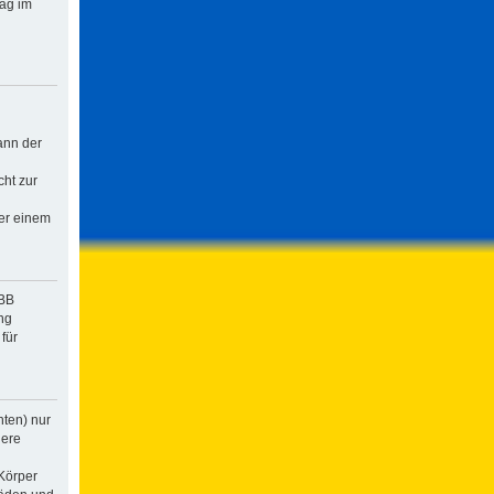
rag im
ann der
cht zur
der einem
pBB
ng
für
hten) nur
dere
Körper