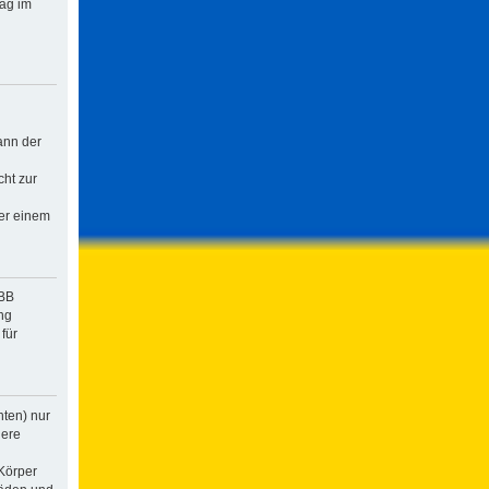
rag im
ann der
cht zur
der einem
pBB
ng
für
hten) nur
dere
Körper