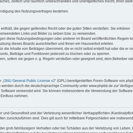
faches, zeitlich und räumlich unbeschränktes und unentgeltliches Recht, Ihren Beit
Kündigung des Nutzungsvertrages bestehen.
e enthält, die gegen geltendes Recht oder die guten Sitten verstoßen. Sie erklären
 verwendeten Links und Bilder zu setzen bzw. zu verwenden.
egen diese Nutzungsbedingungen oder anderer im Board veröffentlichten Regeln k
utzung dieses Boards ausschließen und Ihnen ein Hausverbot erteilen.
die Inhalte von Beiträgen übernimmt, die er nicht selbst erstellt hat oder die er ni
onto, Beiträge und Funktionen jederzeit zu löschen oder zu sperren.
ern, sofern sie gegen o. g. Regeln verstoßen oder geeignet sind, dem Betreiber o
r „
GNU General Public License v2
“ (GPL) bereitgestellten Foren-Software von ph
en werden durch die deutschsprachige Community unter www.phpbb.de zur Verfügu
die Software verwendet wird. Sie können insbesondere die Verwendung der Software 
 Einfluss nehmen.
r und Gesundheit und der Verletzung wesentlicher Vertragspflichten (Kardinalpflic
alten zurückzuführen sind. Dies gilt auch für mittelbare Folgeschäden wie insbeson
der grob fahrlässigem Verhalten oder bei Schäden aus der Verletzung von Leben, 