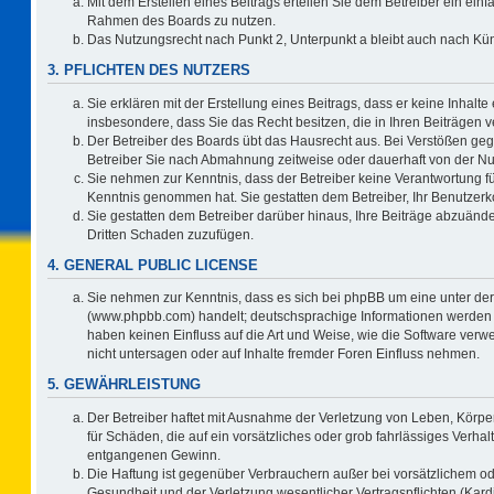
Mit dem Erstellen eines Beitrags erteilen Sie dem Betreiber ein einf
Rahmen des Boards zu nutzen.
Das Nutzungsrecht nach Punkt 2, Unterpunkt a bleibt auch nach K
3. PFLICHTEN DES NUTZERS
Sie erklären mit der Erstellung eines Beitrags, dass er keine Inhalte
insbesondere, dass Sie das Recht besitzen, die in Ihren Beiträgen
Der Betreiber des Boards übt das Hausrecht aus. Bei Verstößen ge
Betreiber Sie nach Abmahnung zeitweise oder dauerhaft von der Nu
Sie nehmen zur Kenntnis, dass der Betreiber keine Verantwortung für d
Kenntnis genommen hat. Sie gestatten dem Betreiber, Ihr Benutzerko
Sie gestatten dem Betreiber darüber hinaus, Ihre Beiträge abzuände
Dritten Schaden zuzufügen.
4. GENERAL PUBLIC LICENSE
Sie nehmen zur Kenntnis, dass es sich bei phpBB um eine unter der
(www.phpbb.com) handelt; deutschsprachige Informationen werden 
haben keinen Einfluss auf die Art und Weise, wie die Software ve
nicht untersagen oder auf Inhalte fremder Foren Einfluss nehmen.
5. GEWÄHRLEISTUNG
Der Betreiber haftet mit Ausnahme der Verletzung von Leben, Körper
für Schäden, die auf ein vorsätzliches oder grob fahrlässiges Verha
entgangenen Gewinn.
Die Haftung ist gegenüber Verbrauchern außer bei vorsätzlichem o
Gesundheit und der Verletzung wesentlicher Vertragspflichten (Kard