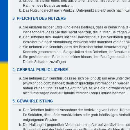
Mit dem Erstellen eines Beitrags erteilen Sie dem Betreiber ein einf
Rahmen des Boards zu nutzen.
Das Nutzungsrecht nach Punkt 2, Unterpunkt a bleibt auch nach K
3. PFLICHTEN DES NUTZERS
Sie erklären mit der Erstellung eines Beitrags, dass er keine Inhalte
insbesondere, dass Sie das Recht besitzen, die in Ihren Beiträgen
Der Betreiber des Boards übt das Hausrecht aus. Bei Verstößen ge
Betreiber Sie nach Abmahnung zeitweise oder dauerhaft von der Nu
Sie nehmen zur Kenntnis, dass der Betreiber keine Verantwortung für d
Kenntnis genommen hat. Sie gestatten dem Betreiber, Ihr Benutzerko
Sie gestatten dem Betreiber darüber hinaus, Ihre Beiträge abzuände
Dritten Schaden zuzufügen.
4. GENERAL PUBLIC LICENSE
Sie nehmen zur Kenntnis, dass es sich bei phpBB um eine unter der
(www.phpbb.com) handelt; deutschsprachige Informationen werden 
haben keinen Einfluss auf die Art und Weise, wie die Software ve
nicht untersagen oder auf Inhalte fremder Foren Einfluss nehmen.
5. GEWÄHRLEISTUNG
Der Betreiber haftet mit Ausnahme der Verletzung von Leben, Körper
für Schäden, die auf ein vorsätzliches oder grob fahrlässiges Verha
entgangenen Gewinn.
Die Haftung ist gegenüber Verbrauchern außer bei vorsätzlichem o
Gesundheit und der Verletzung wesentlicher Vertragspflichten (Kard