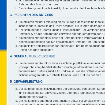
Mit dem Erstellen eines Beitrags erteilen Sie dem Betreiber ein einf
Rahmen des Boards zu nutzen.
Das Nutzungsrecht nach Punkt 2, Unterpunkt a bleibt auch nach K
3. PFLICHTEN DES NUTZERS
Sie erklären mit der Erstellung eines Beitrags, dass er keine Inhalte
insbesondere, dass Sie das Recht besitzen, die in Ihren Beiträgen
Der Betreiber des Boards übt das Hausrecht aus. Bei Verstößen ge
Betreiber Sie nach Abmahnung zeitweise oder dauerhaft von der Nu
Sie nehmen zur Kenntnis, dass der Betreiber keine Verantwortung für d
Kenntnis genommen hat. Sie gestatten dem Betreiber, Ihr Benutzerko
Sie gestatten dem Betreiber darüber hinaus, Ihre Beiträge abzuände
Dritten Schaden zuzufügen.
4. GENERAL PUBLIC LICENSE
Sie nehmen zur Kenntnis, dass es sich bei phpBB um eine unter der
(www.phpbb.com) handelt; deutschsprachige Informationen werden 
haben keinen Einfluss auf die Art und Weise, wie die Software ve
nicht untersagen oder auf Inhalte fremder Foren Einfluss nehmen.
5. GEWÄHRLEISTUNG
Der Betreiber haftet mit Ausnahme der Verletzung von Leben, Körper
für Schäden, die auf ein vorsätzliches oder grob fahrlässiges Verha
entgangenen Gewinn.
Die Haftung ist gegenüber Verbrauchern außer bei vorsätzlichem o
Gesundheit und der Verletzung wesentlicher Vertragspflichten (Kard