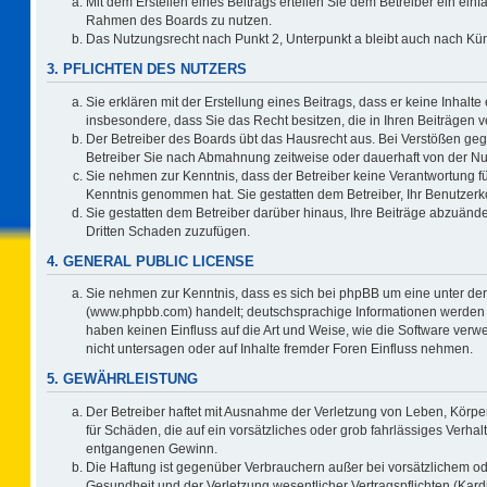
Mit dem Erstellen eines Beitrags erteilen Sie dem Betreiber ein einf
Rahmen des Boards zu nutzen.
Das Nutzungsrecht nach Punkt 2, Unterpunkt a bleibt auch nach K
3. PFLICHTEN DES NUTZERS
Sie erklären mit der Erstellung eines Beitrags, dass er keine Inhalte
insbesondere, dass Sie das Recht besitzen, die in Ihren Beiträgen
Der Betreiber des Boards übt das Hausrecht aus. Bei Verstößen ge
Betreiber Sie nach Abmahnung zeitweise oder dauerhaft von der Nu
Sie nehmen zur Kenntnis, dass der Betreiber keine Verantwortung für d
Kenntnis genommen hat. Sie gestatten dem Betreiber, Ihr Benutzerko
Sie gestatten dem Betreiber darüber hinaus, Ihre Beiträge abzuände
Dritten Schaden zuzufügen.
4. GENERAL PUBLIC LICENSE
Sie nehmen zur Kenntnis, dass es sich bei phpBB um eine unter der
(www.phpbb.com) handelt; deutschsprachige Informationen werden 
haben keinen Einfluss auf die Art und Weise, wie die Software ve
nicht untersagen oder auf Inhalte fremder Foren Einfluss nehmen.
5. GEWÄHRLEISTUNG
Der Betreiber haftet mit Ausnahme der Verletzung von Leben, Körper
für Schäden, die auf ein vorsätzliches oder grob fahrlässiges Verha
entgangenen Gewinn.
Die Haftung ist gegenüber Verbrauchern außer bei vorsätzlichem o
Gesundheit und der Verletzung wesentlicher Vertragspflichten (Kard