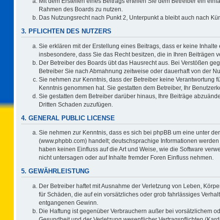
Mit dem Erstellen eines Beitrags erteilen Sie dem Betreiber ein einf
Rahmen des Boards zu nutzen.
Das Nutzungsrecht nach Punkt 2, Unterpunkt a bleibt auch nach K
3. PFLICHTEN DES NUTZERS
Sie erklären mit der Erstellung eines Beitrags, dass er keine Inhalte
insbesondere, dass Sie das Recht besitzen, die in Ihren Beiträgen
Der Betreiber des Boards übt das Hausrecht aus. Bei Verstößen ge
Betreiber Sie nach Abmahnung zeitweise oder dauerhaft von der Nu
Sie nehmen zur Kenntnis, dass der Betreiber keine Verantwortung für d
Kenntnis genommen hat. Sie gestatten dem Betreiber, Ihr Benutzerko
Sie gestatten dem Betreiber darüber hinaus, Ihre Beiträge abzuände
Dritten Schaden zuzufügen.
4. GENERAL PUBLIC LICENSE
Sie nehmen zur Kenntnis, dass es sich bei phpBB um eine unter der
(www.phpbb.com) handelt; deutschsprachige Informationen werden 
haben keinen Einfluss auf die Art und Weise, wie die Software ve
nicht untersagen oder auf Inhalte fremder Foren Einfluss nehmen.
5. GEWÄHRLEISTUNG
Der Betreiber haftet mit Ausnahme der Verletzung von Leben, Körper
für Schäden, die auf ein vorsätzliches oder grob fahrlässiges Verha
entgangenen Gewinn.
Die Haftung ist gegenüber Verbrauchern außer bei vorsätzlichem o
Gesundheit und der Verletzung wesentlicher Vertragspflichten (Kard