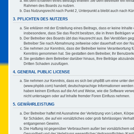
Mit dem Erstellen eines Beitrags erteilen Sie dem Betreiber ein einf
Rahmen des Boards zu nutzen.
Das Nutzungsrecht nach Punkt 2, Unterpunkt a bleibt auch nach K
3. PFLICHTEN DES NUTZERS
Sie erklären mit der Erstellung eines Beitrags, dass er keine Inhalte
insbesondere, dass Sie das Recht besitzen, die in Ihren Beiträgen
Der Betreiber des Boards übt das Hausrecht aus. Bei Verstößen ge
Betreiber Sie nach Abmahnung zeitweise oder dauerhaft von der Nu
Sie nehmen zur Kenntnis, dass der Betreiber keine Verantwortung für d
Kenntnis genommen hat. Sie gestatten dem Betreiber, Ihr Benutzerko
Sie gestatten dem Betreiber darüber hinaus, Ihre Beiträge abzuände
Dritten Schaden zuzufügen.
4. GENERAL PUBLIC LICENSE
Sie nehmen zur Kenntnis, dass es sich bei phpBB um eine unter der
(www.phpbb.com) handelt; deutschsprachige Informationen werden 
haben keinen Einfluss auf die Art und Weise, wie die Software ve
nicht untersagen oder auf Inhalte fremder Foren Einfluss nehmen.
5. GEWÄHRLEISTUNG
Der Betreiber haftet mit Ausnahme der Verletzung von Leben, Körper
für Schäden, die auf ein vorsätzliches oder grob fahrlässiges Verha
entgangenen Gewinn.
Die Haftung ist gegenüber Verbrauchern außer bei vorsätzlichem o
Gesundheit und der Verletzung wesentlicher Vertragspflichten (Kard