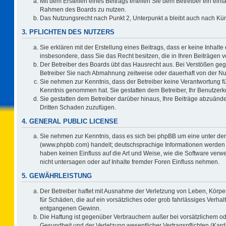
Mit dem Erstellen eines Beitrags erteilen Sie dem Betreiber ein einf
Rahmen des Boards zu nutzen.
Das Nutzungsrecht nach Punkt 2, Unterpunkt a bleibt auch nach K
3. PFLICHTEN DES NUTZERS
Sie erklären mit der Erstellung eines Beitrags, dass er keine Inhalte
insbesondere, dass Sie das Recht besitzen, die in Ihren Beiträgen
Der Betreiber des Boards übt das Hausrecht aus. Bei Verstößen ge
Betreiber Sie nach Abmahnung zeitweise oder dauerhaft von der Nu
Sie nehmen zur Kenntnis, dass der Betreiber keine Verantwortung für d
Kenntnis genommen hat. Sie gestatten dem Betreiber, Ihr Benutzerko
Sie gestatten dem Betreiber darüber hinaus, Ihre Beiträge abzuände
Dritten Schaden zuzufügen.
4. GENERAL PUBLIC LICENSE
Sie nehmen zur Kenntnis, dass es sich bei phpBB um eine unter der
(www.phpbb.com) handelt; deutschsprachige Informationen werden 
haben keinen Einfluss auf die Art und Weise, wie die Software ve
nicht untersagen oder auf Inhalte fremder Foren Einfluss nehmen.
5. GEWÄHRLEISTUNG
Der Betreiber haftet mit Ausnahme der Verletzung von Leben, Körper
für Schäden, die auf ein vorsätzliches oder grob fahrlässiges Verha
entgangenen Gewinn.
Die Haftung ist gegenüber Verbrauchern außer bei vorsätzlichem o
Gesundheit und der Verletzung wesentlicher Vertragspflichten (Kard