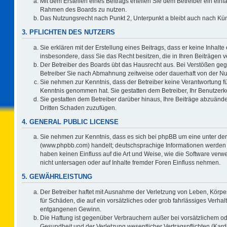
Mit dem Erstellen eines Beitrags erteilen Sie dem Betreiber ein einf
Rahmen des Boards zu nutzen.
Das Nutzungsrecht nach Punkt 2, Unterpunkt a bleibt auch nach K
3. PFLICHTEN DES NUTZERS
Sie erklären mit der Erstellung eines Beitrags, dass er keine Inhalte
insbesondere, dass Sie das Recht besitzen, die in Ihren Beiträgen
Der Betreiber des Boards übt das Hausrecht aus. Bei Verstößen ge
Betreiber Sie nach Abmahnung zeitweise oder dauerhaft von der Nu
Sie nehmen zur Kenntnis, dass der Betreiber keine Verantwortung für d
Kenntnis genommen hat. Sie gestatten dem Betreiber, Ihr Benutzerko
Sie gestatten dem Betreiber darüber hinaus, Ihre Beiträge abzuände
Dritten Schaden zuzufügen.
4. GENERAL PUBLIC LICENSE
Sie nehmen zur Kenntnis, dass es sich bei phpBB um eine unter der
(www.phpbb.com) handelt; deutschsprachige Informationen werden 
haben keinen Einfluss auf die Art und Weise, wie die Software ve
nicht untersagen oder auf Inhalte fremder Foren Einfluss nehmen.
5. GEWÄHRLEISTUNG
Der Betreiber haftet mit Ausnahme der Verletzung von Leben, Körper
für Schäden, die auf ein vorsätzliches oder grob fahrlässiges Verha
entgangenen Gewinn.
Die Haftung ist gegenüber Verbrauchern außer bei vorsätzlichem o
Gesundheit und der Verletzung wesentlicher Vertragspflichten (Kard