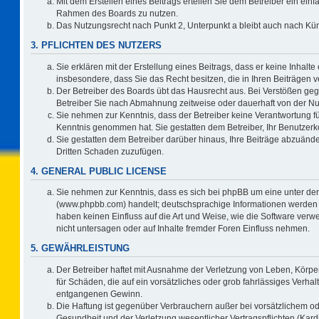
Mit dem Erstellen eines Beitrags erteilen Sie dem Betreiber ein einf
Rahmen des Boards zu nutzen.
Das Nutzungsrecht nach Punkt 2, Unterpunkt a bleibt auch nach K
3. PFLICHTEN DES NUTZERS
Sie erklären mit der Erstellung eines Beitrags, dass er keine Inhalte
insbesondere, dass Sie das Recht besitzen, die in Ihren Beiträgen
Der Betreiber des Boards übt das Hausrecht aus. Bei Verstößen ge
Betreiber Sie nach Abmahnung zeitweise oder dauerhaft von der Nu
Sie nehmen zur Kenntnis, dass der Betreiber keine Verantwortung für d
Kenntnis genommen hat. Sie gestatten dem Betreiber, Ihr Benutzerko
Sie gestatten dem Betreiber darüber hinaus, Ihre Beiträge abzuände
Dritten Schaden zuzufügen.
4. GENERAL PUBLIC LICENSE
Sie nehmen zur Kenntnis, dass es sich bei phpBB um eine unter der
(www.phpbb.com) handelt; deutschsprachige Informationen werden 
haben keinen Einfluss auf die Art und Weise, wie die Software ve
nicht untersagen oder auf Inhalte fremder Foren Einfluss nehmen.
5. GEWÄHRLEISTUNG
Der Betreiber haftet mit Ausnahme der Verletzung von Leben, Körper
für Schäden, die auf ein vorsätzliches oder grob fahrlässiges Verha
entgangenen Gewinn.
Die Haftung ist gegenüber Verbrauchern außer bei vorsätzlichem o
Gesundheit und der Verletzung wesentlicher Vertragspflichten (Kard