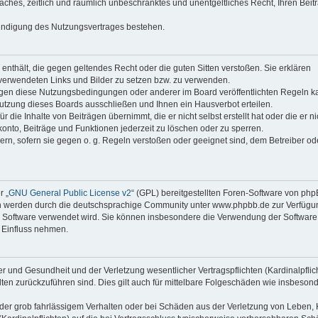
faches, zeitlich und räumlich unbeschränktes und unentgeltliches Recht, Ihren Beit
Kündigung des Nutzungsvertrages bestehen.
e enthält, die gegen geltendes Recht oder die guten Sitten verstoßen. Sie erklären
 verwendeten Links und Bilder zu setzen bzw. zu verwenden.
egen diese Nutzungsbedingungen oder anderer im Board veröffentlichten Regeln k
utzung dieses Boards ausschließen und Ihnen ein Hausverbot erteilen.
die Inhalte von Beiträgen übernimmt, die er nicht selbst erstellt hat oder die er ni
onto, Beiträge und Funktionen jederzeit zu löschen oder zu sperren.
ern, sofern sie gegen o. g. Regeln verstoßen oder geeignet sind, dem Betreiber o
r „
GNU General Public License v2
“ (GPL) bereitgestellten Foren-Software von ph
en werden durch die deutschsprachige Community unter www.phpbb.de zur Verfügu
die Software verwendet wird. Sie können insbesondere die Verwendung der Software 
 Einfluss nehmen.
r und Gesundheit und der Verletzung wesentlicher Vertragspflichten (Kardinalpflic
alten zurückzuführen sind. Dies gilt auch für mittelbare Folgeschäden wie insbeson
der grob fahrlässigem Verhalten oder bei Schäden aus der Verletzung von Leben, 