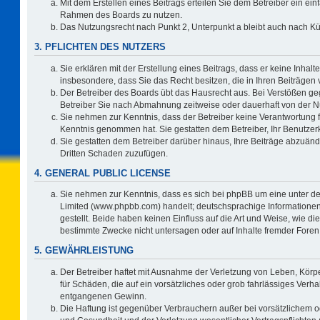
Mit dem Erstellen eines Beitrags erteilen Sie dem Betreiber ein ein
Rahmen des Boards zu nutzen.
Das Nutzungsrecht nach Punkt 2, Unterpunkt a bleibt auch nach 
3. PFLICHTEN DES NUTZERS
Sie erklären mit der Erstellung eines Beitrags, dass er keine Inhalt
insbesondere, dass Sie das Recht besitzen, die in Ihren Beiträgen
Der Betreiber des Boards übt das Hausrecht aus. Bei Verstößen g
Betreiber Sie nach Abmahnung zeitweise oder dauerhaft von der N
Sie nehmen zur Kenntnis, dass der Betreiber keine Verantwortung für 
Kenntnis genommen hat. Sie gestatten dem Betreiber, Ihr Benutzerk
Sie gestatten dem Betreiber darüber hinaus, Ihre Beiträge abzuänd
Dritten Schaden zuzufügen.
4. GENERAL PUBLIC LICENSE
Sie nehmen zur Kenntnis, dass es sich bei phpBB um eine unter de
Limited (www.phpbb.com) handelt; deutschsprachige Information
gestellt. Beide haben keinen Einfluss auf die Art und Weise, wie 
bestimmte Zwecke nicht untersagen oder auf Inhalte fremder Foren
5. GEWÄHRLEISTUNG
Der Betreiber haftet mit Ausnahme der Verletzung von Leben, Körpe
für Schäden, die auf ein vorsätzliches oder grob fahrlässiges Verh
entgangenen Gewinn.
Die Haftung ist gegenüber Verbrauchern außer bei vorsätzlichem o