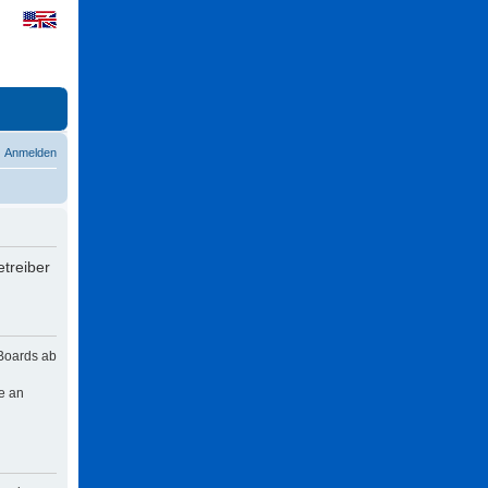
Anmelden
treiber
 Boards ab
e an