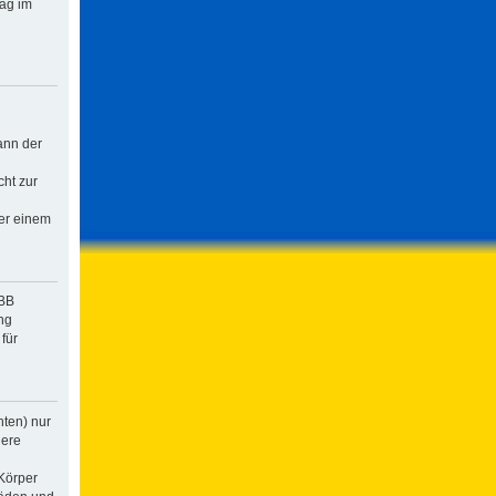
rag im
ann der
cht zur
der einem
pBB
ng
für
hten) nur
dere
Körper