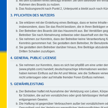
Mit dem Erstellen eines Beitrags erteilen Sie dem Betreiber ein einf
Rahmen des Boards zu nutzen.
Das Nutzungsrecht nach Punkt 2, Unterpunkt a bleibt auch nach K
3. PFLICHTEN DES NUTZERS
Sie erklären mit der Erstellung eines Beitrags, dass er keine Inhalte
insbesondere, dass Sie das Recht besitzen, die in Ihren Beiträgen
Der Betreiber des Boards übt das Hausrecht aus. Bei Verstößen ge
Betreiber Sie nach Abmahnung zeitweise oder dauerhaft von der Nu
Sie nehmen zur Kenntnis, dass der Betreiber keine Verantwortung für d
Kenntnis genommen hat. Sie gestatten dem Betreiber, Ihr Benutzerko
Sie gestatten dem Betreiber darüber hinaus, Ihre Beiträge abzuände
Dritten Schaden zuzufügen.
4. GENERAL PUBLIC LICENSE
Sie nehmen zur Kenntnis, dass es sich bei phpBB um eine unter der
(www.phpbb.com) handelt; deutschsprachige Informationen werden 
haben keinen Einfluss auf die Art und Weise, wie die Software ve
nicht untersagen oder auf Inhalte fremder Foren Einfluss nehmen.
5. GEWÄHRLEISTUNG
Der Betreiber haftet mit Ausnahme der Verletzung von Leben, Körper
für Schäden, die auf ein vorsätzliches oder grob fahrlässiges Verha
entgangenen Gewinn.
Die Haftung ist gegenüber Verbrauchern außer bei vorsätzlichem o
Gesundheit und der Verletzung wesentlicher Vertragspflichten (Kard