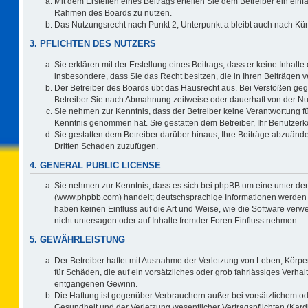
Mit dem Erstellen eines Beitrags erteilen Sie dem Betreiber ein einf
Rahmen des Boards zu nutzen.
Das Nutzungsrecht nach Punkt 2, Unterpunkt a bleibt auch nach K
3. PFLICHTEN DES NUTZERS
Sie erklären mit der Erstellung eines Beitrags, dass er keine Inhalte
insbesondere, dass Sie das Recht besitzen, die in Ihren Beiträgen
Der Betreiber des Boards übt das Hausrecht aus. Bei Verstößen ge
Betreiber Sie nach Abmahnung zeitweise oder dauerhaft von der Nu
Sie nehmen zur Kenntnis, dass der Betreiber keine Verantwortung für d
Kenntnis genommen hat. Sie gestatten dem Betreiber, Ihr Benutzerko
Sie gestatten dem Betreiber darüber hinaus, Ihre Beiträge abzuände
Dritten Schaden zuzufügen.
4. GENERAL PUBLIC LICENSE
Sie nehmen zur Kenntnis, dass es sich bei phpBB um eine unter der
(www.phpbb.com) handelt; deutschsprachige Informationen werden 
haben keinen Einfluss auf die Art und Weise, wie die Software ve
nicht untersagen oder auf Inhalte fremder Foren Einfluss nehmen.
5. GEWÄHRLEISTUNG
Der Betreiber haftet mit Ausnahme der Verletzung von Leben, Körper
für Schäden, die auf ein vorsätzliches oder grob fahrlässiges Verha
entgangenen Gewinn.
Die Haftung ist gegenüber Verbrauchern außer bei vorsätzlichem o
Gesundheit und der Verletzung wesentlicher Vertragspflichten (Kard