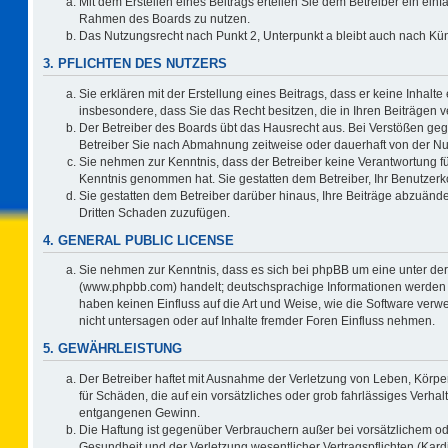
Mit dem Erstellen eines Beitrags erteilen Sie dem Betreiber ein einf
Rahmen des Boards zu nutzen.
Das Nutzungsrecht nach Punkt 2, Unterpunkt a bleibt auch nach K
3. PFLICHTEN DES NUTZERS
Sie erklären mit der Erstellung eines Beitrags, dass er keine Inhalte
insbesondere, dass Sie das Recht besitzen, die in Ihren Beiträgen
Der Betreiber des Boards übt das Hausrecht aus. Bei Verstößen ge
Betreiber Sie nach Abmahnung zeitweise oder dauerhaft von der Nu
Sie nehmen zur Kenntnis, dass der Betreiber keine Verantwortung für d
Kenntnis genommen hat. Sie gestatten dem Betreiber, Ihr Benutzerko
Sie gestatten dem Betreiber darüber hinaus, Ihre Beiträge abzuände
Dritten Schaden zuzufügen.
4. GENERAL PUBLIC LICENSE
Sie nehmen zur Kenntnis, dass es sich bei phpBB um eine unter der
(www.phpbb.com) handelt; deutschsprachige Informationen werden 
haben keinen Einfluss auf die Art und Weise, wie die Software ve
nicht untersagen oder auf Inhalte fremder Foren Einfluss nehmen.
5. GEWÄHRLEISTUNG
Der Betreiber haftet mit Ausnahme der Verletzung von Leben, Körper
für Schäden, die auf ein vorsätzliches oder grob fahrlässiges Verha
entgangenen Gewinn.
Die Haftung ist gegenüber Verbrauchern außer bei vorsätzlichem o
Gesundheit und der Verletzung wesentlicher Vertragspflichten (Kard