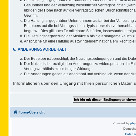
Gesundheit und der Verletzung wesentlicher Vertragspflichten (Kard
übrigen der Höhe nach auf die vertragstypischen Durchschnittsschä
Gewinn.
Die Haftung ist gegenüber Unternehmern außer bei der Verletzung 
Betreibers auf die bei Vertragsschluss typischerweise vorhersehb
begrenzt. Dies gilt auch für mittelbare Schäden, insbesondere ent
Die Haftungsbegrenzung der Absätze a bis c gilt sinngemäß auch zug
Ansprüche für eine Haftung aus zwingendem nationalem Recht blei
6. ÄNDERUNGSVORBEHALT
Der Betreiber ist berechtigt, die Nutzungsbedingungen und die Date
Der Nutzer ist berechtigt, den Änderungen zu widersprechen. Im F
Vertragsverhältnis mit sofortiger Wirkung.
Die Änderungen gelten als anerkannt und verbindlich, wenn der Nu
Informationen über den Umgang mit Ihren persönlichen Daten si
Foren-Übersicht
Powered by
ph
Deutsche
Datens