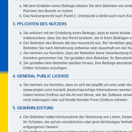
Mit dem Erstellen eines Beitrags erteilen Sie dem Betreiber ein einf
Rahmen des Boards zu nutzen.
Das Nutzungsrecht nach Punkt 2, Unterpunkt a bleibt auch nach K
3. PFLICHTEN DES NUTZERS
Sie erklären mit der Erstellung eines Beitrags, dass er keine Inhalte
insbesondere, dass Sie das Recht besitzen, die in Ihren Beiträgen
Der Betreiber des Boards übt das Hausrecht aus. Bei Verstößen ge
Betreiber Sie nach Abmahnung zeitweise oder dauerhaft von der Nu
Sie nehmen zur Kenntnis, dass der Betreiber keine Verantwortung für d
Kenntnis genommen hat. Sie gestatten dem Betreiber, Ihr Benutzerko
Sie gestatten dem Betreiber darüber hinaus, Ihre Beiträge abzuände
Dritten Schaden zuzufügen.
4. GENERAL PUBLIC LICENSE
Sie nehmen zur Kenntnis, dass es sich bei phpBB um eine unter der
(www.phpbb.com) handelt; deutschsprachige Informationen werden 
haben keinen Einfluss auf die Art und Weise, wie die Software ve
nicht untersagen oder auf Inhalte fremder Foren Einfluss nehmen.
5. GEWÄHRLEISTUNG
Der Betreiber haftet mit Ausnahme der Verletzung von Leben, Körper
für Schäden, die auf ein vorsätzliches oder grob fahrlässiges Verha
entgangenen Gewinn.
Die Haftung ist gegenüber Verbrauchern außer bei vorsätzlichem o