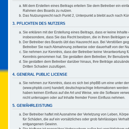
Mit dem Erstellen eines Beitrags erteilen Sie dem Betreiber ein einf
Rahmen des Boards zu nutzen.
Das Nutzungsrecht nach Punkt 2, Unterpunkt a bleibt auch nach K
3. PFLICHTEN DES NUTZERS
Sie erklären mit der Erstellung eines Beitrags, dass er keine Inhalte
insbesondere, dass Sie das Recht besitzen, die in Ihren Beiträgen
Der Betreiber des Boards übt das Hausrecht aus. Bei Verstößen ge
Betreiber Sie nach Abmahnung zeitweise oder dauerhaft von der Nu
Sie nehmen zur Kenntnis, dass der Betreiber keine Verantwortung für d
Kenntnis genommen hat. Sie gestatten dem Betreiber, Ihr Benutzerko
Sie gestatten dem Betreiber darüber hinaus, Ihre Beiträge abzuände
Dritten Schaden zuzufügen.
4. GENERAL PUBLIC LICENSE
Sie nehmen zur Kenntnis, dass es sich bei phpBB um eine unter der
(www.phpbb.com) handelt; deutschsprachige Informationen werden 
haben keinen Einfluss auf die Art und Weise, wie die Software ve
nicht untersagen oder auf Inhalte fremder Foren Einfluss nehmen.
5. GEWÄHRLEISTUNG
Der Betreiber haftet mit Ausnahme der Verletzung von Leben, Körper
für Schäden, die auf ein vorsätzliches oder grob fahrlässiges Verha
entgangenen Gewinn.
Die Haftung ist gegenüber Verbrauchern außer bei vorsätzlichem o