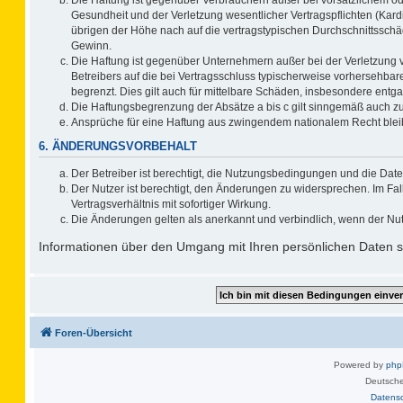
Gesundheit und der Verletzung wesentlicher Vertragspflichten (Kard
übrigen der Höhe nach auf die vertragstypischen Durchschnittsschä
Gewinn.
Die Haftung ist gegenüber Unternehmern außer bei der Verletzung 
Betreibers auf die bei Vertragsschluss typischerweise vorhersehb
begrenzt. Dies gilt auch für mittelbare Schäden, insbesondere ent
Die Haftungsbegrenzung der Absätze a bis c gilt sinngemäß auch zug
Ansprüche für eine Haftung aus zwingendem nationalem Recht blei
6. ÄNDERUNGSVORBEHALT
Der Betreiber ist berechtigt, die Nutzungsbedingungen und die Date
Der Nutzer ist berechtigt, den Änderungen zu widersprechen. Im F
Vertragsverhältnis mit sofortiger Wirkung.
Die Änderungen gelten als anerkannt und verbindlich, wenn der Nu
Informationen über den Umgang mit Ihren persönlichen Daten si
Foren-Übersicht
Powered by
ph
Deutsche
Datens