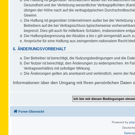
Gesundheit und der Verletzung wesentlicher Vertragspflichten (Kard
übrigen der Höhe nach auf die vertragstypischen Durchschnittsschä
Gewinn.
Die Haftung ist gegenüber Unternehmern außer bei der Verletzung 
Betreibers auf die bei Vertragsschluss typischerweise vorhersehb
begrenzt. Dies gilt auch für mittelbare Schäden, insbesondere ent
Die Haftungsbegrenzung der Absätze a bis c gilt sinngemäß auch zug
Ansprüche für eine Haftung aus zwingendem nationalem Recht blei
6. ÄNDERUNGSVORBEHALT
Der Betreiber ist berechtigt, die Nutzungsbedingungen und die Date
Der Nutzer ist berechtigt, den Änderungen zu widersprechen. Im F
Vertragsverhältnis mit sofortiger Wirkung.
Die Änderungen gelten als anerkannt und verbindlich, wenn der Nu
Informationen über den Umgang mit Ihren persönlichen Daten si
Foren-Übersicht
Powered by
ph
Deutsche
Datens