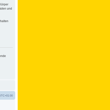
Körper
häden und
halten
hende
UTC+01:00