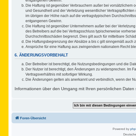
entgangenen Gewinn.
Die Haftung ist gegenüber Verbrauchern außer bei vorsätzlichem o
und Gesundheit und der Verletzung wesentlicher Vertragspflichten 
im übrigen der Höhe nach auf die vertragstypischen Durchschnitts
entgangenen Gewinn.
Die Haftung ist gegenüber Unternehmern außer bei der Verletzung
des Betreibers auf die bei Vertragsschluss typischerweise vorher
Durchschnittsschäden begrenzt. Dies gilt auch für mittelbare Sc
Die Haftungsbegrenzung der Absätze a bis c gilt sinngemäß auch zu
Ansprüche für eine Haftung aus zwingendem nationalem Recht ble
6. ÄNDERUNGSVORBEHALT
Der Betreiber ist berechtigt, die Nutzungsbedingungen und die Dat
Der Nutzer ist berechtigt, den Änderungen zu widersprechen. Im F
Vertragsverhältnis mit sofortiger Wirkung.
Die Änderungen gelten als anerkannt und verbindlich, wenn der N
Informationen über den Umgang mit Ihren persönlichen Daten s
Foren-Übersicht
Powered by
ph
Deutsche