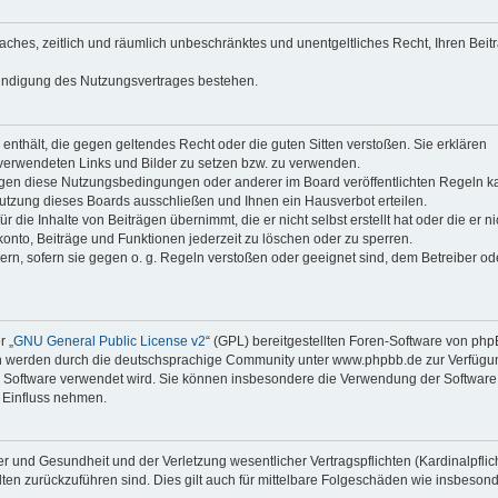
faches, zeitlich und räumlich unbeschränktes und unentgeltliches Recht, Ihren Beit
Kündigung des Nutzungsvertrages bestehen.
e enthält, die gegen geltendes Recht oder die guten Sitten verstoßen. Sie erklären
 verwendeten Links und Bilder zu setzen bzw. zu verwenden.
egen diese Nutzungsbedingungen oder anderer im Board veröffentlichten Regeln k
utzung dieses Boards ausschließen und Ihnen ein Hausverbot erteilen.
die Inhalte von Beiträgen übernimmt, die er nicht selbst erstellt hat oder die er ni
onto, Beiträge und Funktionen jederzeit zu löschen oder zu sperren.
ern, sofern sie gegen o. g. Regeln verstoßen oder geeignet sind, dem Betreiber o
r „
GNU General Public License v2
“ (GPL) bereitgestellten Foren-Software von ph
en werden durch die deutschsprachige Community unter www.phpbb.de zur Verfügu
die Software verwendet wird. Sie können insbesondere die Verwendung der Software 
 Einfluss nehmen.
r und Gesundheit und der Verletzung wesentlicher Vertragspflichten (Kardinalpflic
alten zurückzuführen sind. Dies gilt auch für mittelbare Folgeschäden wie insbeson