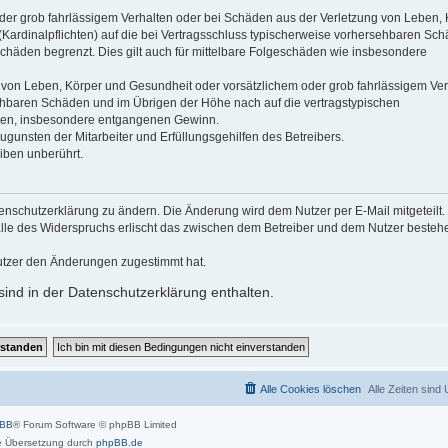
der grob fahrlässigem Verhalten oder bei Schäden aus der Verletzung von Leben, 
(Kardinalpflichten) auf die bei Vertragsschluss typischerweise vorhersehbaren Sc
schäden begrenzt. Dies gilt auch für mittelbare Folgeschäden wie insbesondere
 von Leben, Körper und Gesundheit oder vorsätzlichem oder grob fahrlässigem Ver
sehbaren Schäden und im Übrigen der Höhe nach auf die vertragstypischen
häden, insbesondere entgangenen Gewinn.
gunsten der Mitarbeiter und Erfüllungsgehilfen des Betreibers.
iben unberührt.
enschutzerklärung zu ändern. Die Änderung wird dem Nutzer per E-Mail mitgeteilt.
alle des Widerspruchs erlischt das zwischen dem Betreiber und dem Nutzer beste
utzer den Änderungen zugestimmt hat.
ind in der Datenschutzerklärung enthalten.
Alle Cookies löschen
Alle Zeiten sind
pBB
® Forum Software © phpBB Limited
 Übersetzung durch
phpBB.de