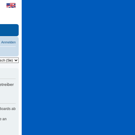
Anmelden
treiber
 Boards ab
e an