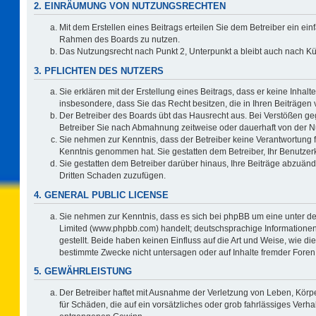
2. EINRÄUMUNG VON NUTZUNGSRECHTEN
Mit dem Erstellen eines Beitrags erteilen Sie dem Betreiber ein ein
Rahmen des Boards zu nutzen.
Das Nutzungsrecht nach Punkt 2, Unterpunkt a bleibt auch nach 
3. PFLICHTEN DES NUTZERS
Sie erklären mit der Erstellung eines Beitrags, dass er keine Inhalt
insbesondere, dass Sie das Recht besitzen, die in Ihren Beiträgen
Der Betreiber des Boards übt das Hausrecht aus. Bei Verstößen g
Betreiber Sie nach Abmahnung zeitweise oder dauerhaft von der N
Sie nehmen zur Kenntnis, dass der Betreiber keine Verantwortung für 
Kenntnis genommen hat. Sie gestatten dem Betreiber, Ihr Benutzerk
Sie gestatten dem Betreiber darüber hinaus, Ihre Beiträge abzuänd
Dritten Schaden zuzufügen.
4. GENERAL PUBLIC LICENSE
Sie nehmen zur Kenntnis, dass es sich bei phpBB um eine unter de
Limited (www.phpbb.com) handelt; deutschsprachige Information
gestellt. Beide haben keinen Einfluss auf die Art und Weise, wie 
bestimmte Zwecke nicht untersagen oder auf Inhalte fremder Foren
5. GEWÄHRLEISTUNG
Der Betreiber haftet mit Ausnahme der Verletzung von Leben, Körpe
für Schäden, die auf ein vorsätzliches oder grob fahrlässiges Verh