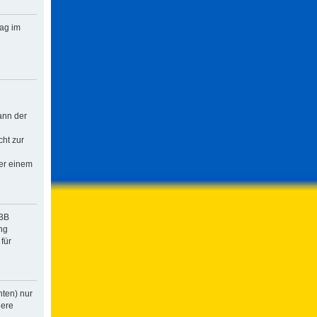
rag im
ann der
cht zur
der einem
pBB
ng
für
hten) nur
dere