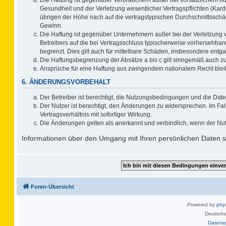
Gesundheit und der Verletzung wesentlicher Vertragspflichten (Kard
übrigen der Höhe nach auf die vertragstypischen Durchschnittsschä
Gewinn.
Die Haftung ist gegenüber Unternehmern außer bei der Verletzung 
Betreibers auf die bei Vertragsschluss typischerweise vorhersehb
begrenzt. Dies gilt auch für mittelbare Schäden, insbesondere ent
Die Haftungsbegrenzung der Absätze a bis c gilt sinngemäß auch zug
Ansprüche für eine Haftung aus zwingendem nationalem Recht blei
6. ÄNDERUNGSVORBEHALT
Der Betreiber ist berechtigt, die Nutzungsbedingungen und die Date
Der Nutzer ist berechtigt, den Änderungen zu widersprechen. Im F
Vertragsverhältnis mit sofortiger Wirkung.
Die Änderungen gelten als anerkannt und verbindlich, wenn der Nu
Informationen über den Umgang mit Ihren persönlichen Daten si
Foren-Übersicht
Powered by
ph
Deutsche
Datens