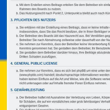
Mit dem Erstellen eines Beitrags erteilen Sie dem Betreiber ein einf
Rahmen des Boards zu nutzen.
Das Nutzungsrecht nach Punkt 2, Unterpunkt a bleibt auch nach K
3. PFLICHTEN DES NUTZERS
Sie erklären mit der Erstellung eines Beitrags, dass er keine Inhalte
insbesondere, dass Sie das Recht besitzen, die in Ihren Beiträgen
Der Betreiber des Boards übt das Hausrecht aus. Bei Verstößen ge
Betreiber Sie nach Abmahnung zeitweise oder dauerhaft von der Nu
Sie nehmen zur Kenntnis, dass der Betreiber keine Verantwortung für d
Kenntnis genommen hat. Sie gestatten dem Betreiber, Ihr Benutzerko
Sie gestatten dem Betreiber darüber hinaus, Ihre Beiträge abzuände
Dritten Schaden zuzufügen.
4. GENERAL PUBLIC LICENSE
Sie nehmen zur Kenntnis, dass es sich bei phpBB um eine unter der
(www.phpbb.com) handelt; deutschsprachige Informationen werden 
haben keinen Einfluss auf die Art und Weise, wie die Software ve
nicht untersagen oder auf Inhalte fremder Foren Einfluss nehmen.
5. GEWÄHRLEISTUNG
Der Betreiber haftet mit Ausnahme der Verletzung von Leben, Körper
für Schäden, die auf ein vorsätzliches oder grob fahrlässiges Verha
entgangenen Gewinn.
Die Haftung ist gegenüber Verbrauchern außer bei vorsätzlichem o