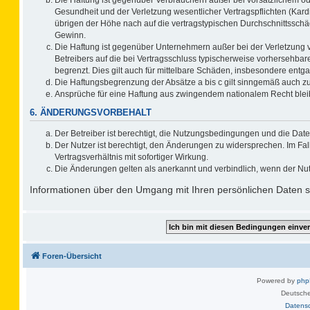
Gesundheit und der Verletzung wesentlicher Vertragspflichten (Kard
übrigen der Höhe nach auf die vertragstypischen Durchschnittsschä
Gewinn.
Die Haftung ist gegenüber Unternehmern außer bei der Verletzung 
Betreibers auf die bei Vertragsschluss typischerweise vorhersehb
begrenzt. Dies gilt auch für mittelbare Schäden, insbesondere ent
Die Haftungsbegrenzung der Absätze a bis c gilt sinngemäß auch zug
Ansprüche für eine Haftung aus zwingendem nationalem Recht blei
6. ÄNDERUNGSVORBEHALT
Der Betreiber ist berechtigt, die Nutzungsbedingungen und die Date
Der Nutzer ist berechtigt, den Änderungen zu widersprechen. Im F
Vertragsverhältnis mit sofortiger Wirkung.
Die Änderungen gelten als anerkannt und verbindlich, wenn der Nu
Informationen über den Umgang mit Ihren persönlichen Daten si
Foren-Übersicht
Powered by
ph
Deutsche
Datens