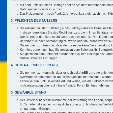
Mit dem Erstellen eines Beitrags erteilen Sie dem Betreiber ein einf
Rahmen des Boards zu nutzen.
Das Nutzungsrecht nach Punkt 2, Unterpunkt a bleibt auch nach K
3. PFLICHTEN DES NUTZERS
Sie erklären mit der Erstellung eines Beitrags, dass er keine Inhalte
insbesondere, dass Sie das Recht besitzen, die in Ihren Beiträgen
Der Betreiber des Boards übt das Hausrecht aus. Bei Verstößen ge
Betreiber Sie nach Abmahnung zeitweise oder dauerhaft von der Nu
Sie nehmen zur Kenntnis, dass der Betreiber keine Verantwortung für d
Kenntnis genommen hat. Sie gestatten dem Betreiber, Ihr Benutzerko
Sie gestatten dem Betreiber darüber hinaus, Ihre Beiträge abzuände
Dritten Schaden zuzufügen.
4. GENERAL PUBLIC LICENSE
Sie nehmen zur Kenntnis, dass es sich bei phpBB um eine unter der
(www.phpbb.com) handelt; deutschsprachige Informationen werden 
haben keinen Einfluss auf die Art und Weise, wie die Software ve
nicht untersagen oder auf Inhalte fremder Foren Einfluss nehmen.
5. GEWÄHRLEISTUNG
Der Betreiber haftet mit Ausnahme der Verletzung von Leben, Körper
für Schäden, die auf ein vorsätzliches oder grob fahrlässiges Verha
entgangenen Gewinn.
Die Haftung ist gegenüber Verbrauchern außer bei vorsätzlichem o