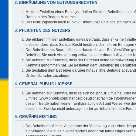
2. EINRÄUMUNG VON NUTZUNGSRECHTEN
Mit dem Erstellen eines Beitrags erteilen Sie dem Betreiber ein ein
Rahmen des Boards zu nutzen.
Das Nutzungsrecht nach Punkt 2, Unterpunkt a bleibt auch nach 
3. PFLICHTEN DES NUTZERS
Sie erklären mit der Erstellung eines Beitrags, dass er keine Inhalt
insbesondere, dass Sie das Recht besitzen, die in Ihren Beiträgen
Der Betreiber des Boards übt das Hausrecht aus. Bei Verstößen g
Betreiber Sie nach Abmahnung zeitweise oder dauerhaft von der N
Sie nehmen zur Kenntnis, dass der Betreiber keine Verantwortung für 
Kenntnis genommen hat. Sie gestatten dem Betreiber, Ihr Benutzerk
Sie gestatten dem Betreiber darüber hinaus, Ihre Beiträge abzuänd
Dritten Schaden zuzufügen.
4. GENERAL PUBLIC LICENSE
Sie nehmen zur Kenntnis, dass es sich bei phpBB um eine unter de
Limited (www.phpbb.com) handelt; deutschsprachige Information
gestellt. Beide haben keinen Einfluss auf die Art und Weise, wie 
bestimmte Zwecke nicht untersagen oder auf Inhalte fremder Foren
5. GEWÄHRLEISTUNG
Der Betreiber haftet mit Ausnahme der Verletzung von Leben, Körpe
für Schäden, die auf ein vorsätzliches oder grob fahrlässiges Verh