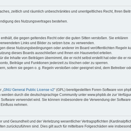
faches, zeitlich und räumlich unbeschränktes und unentgeltliches Recht, Ihren Beit
Kündigung des Nutzungsvertrages bestehen.
e enthält, die gegen geltendes Recht oder die guten Sitten verstoßen. Sie erklären
 verwendeten Links und Bilder zu setzen bzw. zu verwenden.
egen diese Nutzungsbedingungen oder anderer im Board veröffentlichten Regeln k
utzung dieses Boards ausschließen und Ihnen ein Hausverbot erteilen.
die Inhalte von Beiträgen übernimmt, die er nicht selbst erstellt hat oder die er ni
onto, Beiträge und Funktionen jederzeit zu löschen oder zu sperren.
ern, sofern sie gegen o. g. Regeln verstoßen oder geeignet sind, dem Betreiber o
r „
GNU General Public License v2
“ (GPL) bereitgestellten Foren-Software von ph
en werden durch die deutschsprachige Community unter www.phpbb.de zur Verfügu
die Software verwendet wird. Sie können insbesondere die Verwendung der Software 
 Einfluss nehmen.
r und Gesundheit und der Verletzung wesentlicher Vertragspflichten (Kardinalpflic
alten zurückzuführen sind. Dies gilt auch für mittelbare Folgeschäden wie insbeson