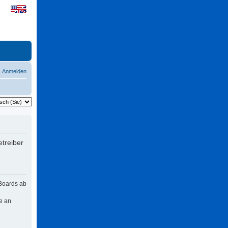
Anmelden
treiber
 Boards ab
e an