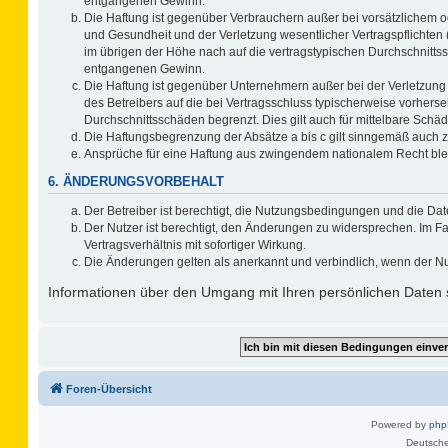
entgangenen Gewinn.
Die Haftung ist gegenüber Verbrauchern außer bei vorsätzlichem o
und Gesundheit und der Verletzung wesentlicher Vertragspflichten 
im übrigen der Höhe nach auf die vertragstypischen Durchschnitts
entgangenen Gewinn.
Die Haftung ist gegenüber Unternehmern außer bei der Verletzung
des Betreibers auf die bei Vertragsschluss typischerweise vorher
Durchschnittsschäden begrenzt. Dies gilt auch für mittelbare Sc
Die Haftungsbegrenzung der Absätze a bis c gilt sinngemäß auch zu
Ansprüche für eine Haftung aus zwingendem nationalem Recht ble
6. ÄNDERUNGSVORBEHALT
Der Betreiber ist berechtigt, die Nutzungsbedingungen und die Dat
Der Nutzer ist berechtigt, den Änderungen zu widersprechen. Im F
Vertragsverhältnis mit sofortiger Wirkung.
Die Änderungen gelten als anerkannt und verbindlich, wenn der N
Informationen über den Umgang mit Ihren persönlichen Daten s
Foren-Übersicht
Powered by
ph
Deutsche