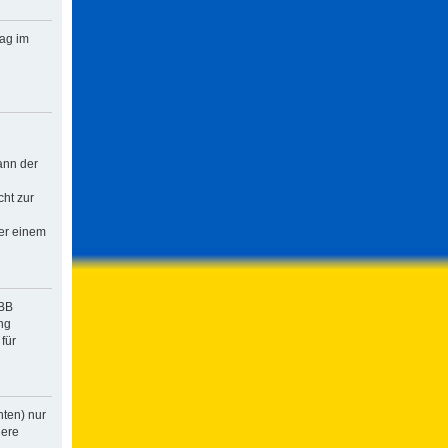
rag im
ann der
cht zur
der einem
pBB
ng
für
hten) nur
dere