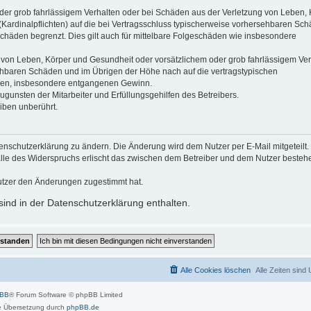
der grob fahrlässigem Verhalten oder bei Schäden aus der Verletzung von Leben, 
(Kardinalpflichten) auf die bei Vertragsschluss typischerweise vorhersehbaren Sc
schäden begrenzt. Dies gilt auch für mittelbare Folgeschäden wie insbesondere
 von Leben, Körper und Gesundheit oder vorsätzlichem oder grob fahrlässigem Ver
sehbaren Schäden und im Übrigen der Höhe nach auf die vertragstypischen
häden, insbesondere entgangenen Gewinn.
gunsten der Mitarbeiter und Erfüllungsgehilfen des Betreibers.
iben unberührt.
enschutzerklärung zu ändern. Die Änderung wird dem Nutzer per E-Mail mitgeteilt.
alle des Widerspruchs erlischt das zwischen dem Betreiber und dem Nutzer beste
utzer den Änderungen zugestimmt hat.
ind in der Datenschutzerklärung enthalten.
Alle Cookies löschen
Alle Zeiten sind
pBB
® Forum Software © phpBB Limited
 Übersetzung durch
phpBB.de