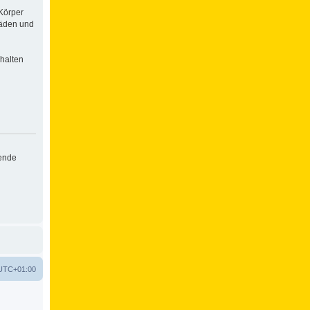
Körper
häden und
halten
hende
UTC+01:00