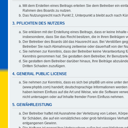
Mit dem Erstellen eines Beitrags erteilen Sie dem Betreiber ein einf
Rahmen des Boards zu nutzen.
Das Nutzungsrecht nach Punkt 2, Unterpunkt a bleibt auch nach K
3. PFLICHTEN DES NUTZERS
Sie erklären mit der Erstellung eines Beitrags, dass er keine Inhalte
insbesondere, dass Sie das Recht besitzen, die in Ihren Beiträgen
Der Betreiber des Boards übt das Hausrecht aus. Bei Verstößen ge
Betreiber Sie nach Abmahnung zeitweise oder dauerhaft von der Nu
Sie nehmen zur Kenntnis, dass der Betreiber keine Verantwortung für d
Kenntnis genommen hat. Sie gestatten dem Betreiber, Ihr Benutzerko
Sie gestatten dem Betreiber darüber hinaus, Ihre Beiträge abzuände
Dritten Schaden zuzufügen.
4. GENERAL PUBLIC LICENSE
Sie nehmen zur Kenntnis, dass es sich bei phpBB um eine unter der
(www.phpbb.com) handelt; deutschsprachige Informationen werden 
haben keinen Einfluss auf die Art und Weise, wie die Software ve
nicht untersagen oder auf Inhalte fremder Foren Einfluss nehmen.
5. GEWÄHRLEISTUNG
Der Betreiber haftet mit Ausnahme der Verletzung von Leben, Körper
für Schäden, die auf ein vorsätzliches oder grob fahrlässiges Verha
entgangenen Gewinn.
Die Haftung ist gegenüber Verbrauchern außer bei vorsätzlichem o