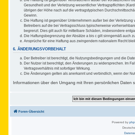
Gesundheit und der Verletzung wesentlicher Vertragspflichten (Kard
übrigen der Höhe nach auf die vertragstypischen Durchschnittsschä
Gewinn.
Die Haftung ist gegenüber Unternehmern außer bei der Verletzung 
Betreibers auf die bei Vertragsschluss typischerweise vorhersehb
begrenzt. Dies gilt auch für mittelbare Schäden, insbesondere ent
Die Haftungsbegrenzung der Absätze a bis c gilt sinngemäß auch zug
Ansprüche für eine Haftung aus zwingendem nationalem Recht blei
6. ÄNDERUNGSVORBEHALT
Der Betreiber ist berechtigt, die Nutzungsbedingungen und die Date
Der Nutzer ist berechtigt, den Änderungen zu widersprechen. Im F
Vertragsverhältnis mit sofortiger Wirkung.
Die Änderungen gelten als anerkannt und verbindlich, wenn der Nu
Informationen über den Umgang mit Ihren persönlichen Daten si
Foren-Übersicht
Powered by
ph
Deutsche
Datens