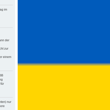
rag im
ann der
cht zur
der einem
pBB
ng
für
hten) nur
dere