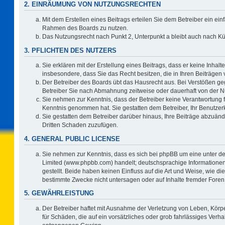
2. EINRÄUMUNG VON NUTZUNGSRECHTEN
Mit dem Erstellen eines Beitrags erteilen Sie dem Betreiber ein ein
Rahmen des Boards zu nutzen.
Das Nutzungsrecht nach Punkt 2, Unterpunkt a bleibt auch nach 
3. PFLICHTEN DES NUTZERS
Sie erklären mit der Erstellung eines Beitrags, dass er keine Inhalt
insbesondere, dass Sie das Recht besitzen, die in Ihren Beiträgen
Der Betreiber des Boards übt das Hausrecht aus. Bei Verstößen g
Betreiber Sie nach Abmahnung zeitweise oder dauerhaft von der N
Sie nehmen zur Kenntnis, dass der Betreiber keine Verantwortung für 
Kenntnis genommen hat. Sie gestatten dem Betreiber, Ihr Benutzerk
Sie gestatten dem Betreiber darüber hinaus, Ihre Beiträge abzuänd
Dritten Schaden zuzufügen.
4. GENERAL PUBLIC LICENSE
Sie nehmen zur Kenntnis, dass es sich bei phpBB um eine unter de
Limited (www.phpbb.com) handelt; deutschsprachige Information
gestellt. Beide haben keinen Einfluss auf die Art und Weise, wie 
bestimmte Zwecke nicht untersagen oder auf Inhalte fremder Foren
5. GEWÄHRLEISTUNG
Der Betreiber haftet mit Ausnahme der Verletzung von Leben, Körpe
für Schäden, die auf ein vorsätzliches oder grob fahrlässiges Verh