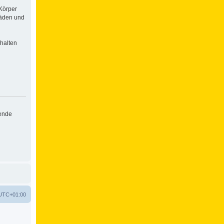
Körper
häden und
halten
hende
UTC+01:00