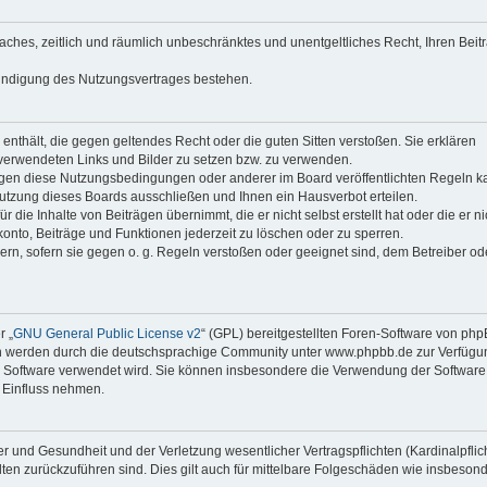
faches, zeitlich und räumlich unbeschränktes und unentgeltliches Recht, Ihren Beit
Kündigung des Nutzungsvertrages bestehen.
e enthält, die gegen geltendes Recht oder die guten Sitten verstoßen. Sie erklären
 verwendeten Links und Bilder zu setzen bzw. zu verwenden.
egen diese Nutzungsbedingungen oder anderer im Board veröffentlichten Regeln k
utzung dieses Boards ausschließen und Ihnen ein Hausverbot erteilen.
die Inhalte von Beiträgen übernimmt, die er nicht selbst erstellt hat oder die er ni
onto, Beiträge und Funktionen jederzeit zu löschen oder zu sperren.
ern, sofern sie gegen o. g. Regeln verstoßen oder geeignet sind, dem Betreiber o
r „
GNU General Public License v2
“ (GPL) bereitgestellten Foren-Software von ph
en werden durch die deutschsprachige Community unter www.phpbb.de zur Verfügu
die Software verwendet wird. Sie können insbesondere die Verwendung der Software 
 Einfluss nehmen.
r und Gesundheit und der Verletzung wesentlicher Vertragspflichten (Kardinalpflic
alten zurückzuführen sind. Dies gilt auch für mittelbare Folgeschäden wie insbeson