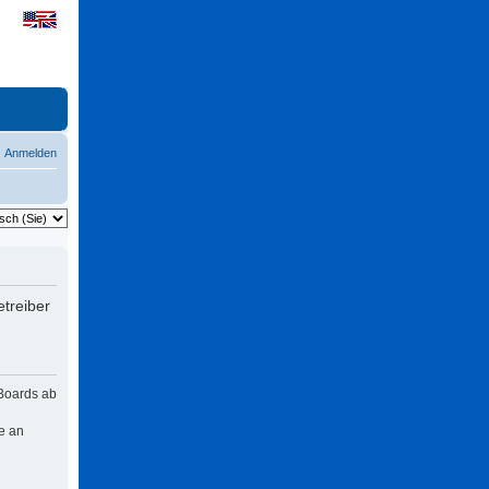
Anmelden
treiber
 Boards ab
e an