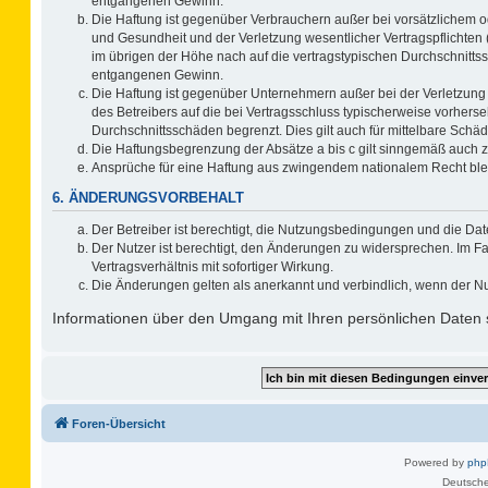
entgangenen Gewinn.
Die Haftung ist gegenüber Verbrauchern außer bei vorsätzlichem o
und Gesundheit und der Verletzung wesentlicher Vertragspflichten 
im übrigen der Höhe nach auf die vertragstypischen Durchschnitts
entgangenen Gewinn.
Die Haftung ist gegenüber Unternehmern außer bei der Verletzung
des Betreibers auf die bei Vertragsschluss typischerweise vorher
Durchschnittsschäden begrenzt. Dies gilt auch für mittelbare Sc
Die Haftungsbegrenzung der Absätze a bis c gilt sinngemäß auch zu
Ansprüche für eine Haftung aus zwingendem nationalem Recht ble
6. ÄNDERUNGSVORBEHALT
Der Betreiber ist berechtigt, die Nutzungsbedingungen und die Dat
Der Nutzer ist berechtigt, den Änderungen zu widersprechen. Im F
Vertragsverhältnis mit sofortiger Wirkung.
Die Änderungen gelten als anerkannt und verbindlich, wenn der N
Informationen über den Umgang mit Ihren persönlichen Daten s
Foren-Übersicht
Powered by
ph
Deutsche