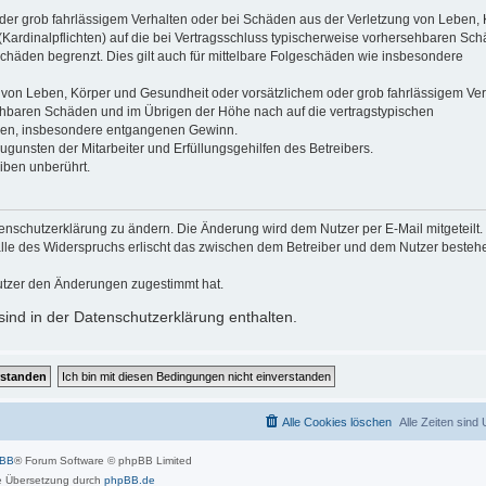
der grob fahrlässigem Verhalten oder bei Schäden aus der Verletzung von Leben, 
(Kardinalpflichten) auf die bei Vertragsschluss typischerweise vorhersehbaren Sc
schäden begrenzt. Dies gilt auch für mittelbare Folgeschäden wie insbesondere
 von Leben, Körper und Gesundheit oder vorsätzlichem oder grob fahrlässigem Ver
sehbaren Schäden und im Übrigen der Höhe nach auf die vertragstypischen
häden, insbesondere entgangenen Gewinn.
gunsten der Mitarbeiter und Erfüllungsgehilfen des Betreibers.
iben unberührt.
enschutzerklärung zu ändern. Die Änderung wird dem Nutzer per E-Mail mitgeteilt.
alle des Widerspruchs erlischt das zwischen dem Betreiber und dem Nutzer beste
utzer den Änderungen zugestimmt hat.
ind in der Datenschutzerklärung enthalten.
Alle Cookies löschen
Alle Zeiten sind
pBB
® Forum Software © phpBB Limited
 Übersetzung durch
phpBB.de