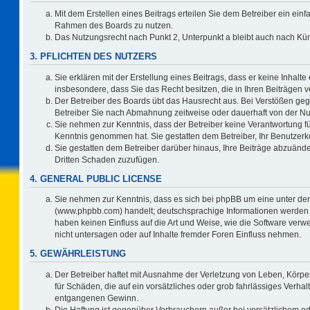
Mit dem Erstellen eines Beitrags erteilen Sie dem Betreiber ein einf
Rahmen des Boards zu nutzen.
Das Nutzungsrecht nach Punkt 2, Unterpunkt a bleibt auch nach K
3. PFLICHTEN DES NUTZERS
Sie erklären mit der Erstellung eines Beitrags, dass er keine Inhalte
insbesondere, dass Sie das Recht besitzen, die in Ihren Beiträgen
Der Betreiber des Boards übt das Hausrecht aus. Bei Verstößen ge
Betreiber Sie nach Abmahnung zeitweise oder dauerhaft von der Nu
Sie nehmen zur Kenntnis, dass der Betreiber keine Verantwortung für d
Kenntnis genommen hat. Sie gestatten dem Betreiber, Ihr Benutzerko
Sie gestatten dem Betreiber darüber hinaus, Ihre Beiträge abzuände
Dritten Schaden zuzufügen.
4. GENERAL PUBLIC LICENSE
Sie nehmen zur Kenntnis, dass es sich bei phpBB um eine unter der
(www.phpbb.com) handelt; deutschsprachige Informationen werden 
haben keinen Einfluss auf die Art und Weise, wie die Software ve
nicht untersagen oder auf Inhalte fremder Foren Einfluss nehmen.
5. GEWÄHRLEISTUNG
Der Betreiber haftet mit Ausnahme der Verletzung von Leben, Körper
für Schäden, die auf ein vorsätzliches oder grob fahrlässiges Verha
entgangenen Gewinn.
Die Haftung ist gegenüber Verbrauchern außer bei vorsätzlichem o