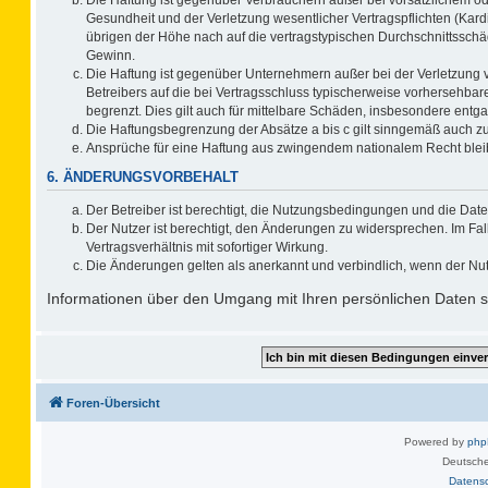
Gesundheit und der Verletzung wesentlicher Vertragspflichten (Kard
übrigen der Höhe nach auf die vertragstypischen Durchschnittsschä
Gewinn.
Die Haftung ist gegenüber Unternehmern außer bei der Verletzung 
Betreibers auf die bei Vertragsschluss typischerweise vorhersehb
begrenzt. Dies gilt auch für mittelbare Schäden, insbesondere ent
Die Haftungsbegrenzung der Absätze a bis c gilt sinngemäß auch zug
Ansprüche für eine Haftung aus zwingendem nationalem Recht blei
6. ÄNDERUNGSVORBEHALT
Der Betreiber ist berechtigt, die Nutzungsbedingungen und die Date
Der Nutzer ist berechtigt, den Änderungen zu widersprechen. Im F
Vertragsverhältnis mit sofortiger Wirkung.
Die Änderungen gelten als anerkannt und verbindlich, wenn der Nu
Informationen über den Umgang mit Ihren persönlichen Daten si
Foren-Übersicht
Powered by
ph
Deutsche
Datens