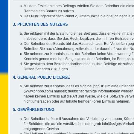
Mit dem Erstellen eines Beitrags erteilen Sie dem Betreiber ein einf
Rahmen des Boards zu nutzen.
Das Nutzungsrecht nach Punkt 2, Unterpunkt a bleibt auch nach K
3. PFLICHTEN DES NUTZERS
Sie erklären mit der Erstellung eines Beitrags, dass er keine Inhalte
insbesondere, dass Sie das Recht besitzen, die in Ihren Beiträgen
Der Betreiber des Boards übt das Hausrecht aus. Bei Verstößen ge
Betreiber Sie nach Abmahnung zeitweise oder dauerhaft von der Nu
Sie nehmen zur Kenntnis, dass der Betreiber keine Verantwortung für d
Kenntnis genommen hat. Sie gestatten dem Betreiber, Ihr Benutzerko
Sie gestatten dem Betreiber darüber hinaus, Ihre Beiträge abzuände
Dritten Schaden zuzufügen.
4. GENERAL PUBLIC LICENSE
Sie nehmen zur Kenntnis, dass es sich bei phpBB um eine unter der
(www.phpbb.com) handelt; deutschsprachige Informationen werden 
haben keinen Einfluss auf die Art und Weise, wie die Software ve
nicht untersagen oder auf Inhalte fremder Foren Einfluss nehmen.
5. GEWÄHRLEISTUNG
Der Betreiber haftet mit Ausnahme der Verletzung von Leben, Körper
für Schäden, die auf ein vorsätzliches oder grob fahrlässiges Verha
entgangenen Gewinn.
Die Haftung ist gegenüber Verbrauchern außer bei vorsätzlichem o