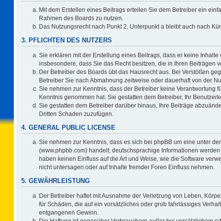
Mit dem Erstellen eines Beitrags erteilen Sie dem Betreiber ein einf
Rahmen des Boards zu nutzen.
Das Nutzungsrecht nach Punkt 2, Unterpunkt a bleibt auch nach K
3. PFLICHTEN DES NUTZERS
Sie erklären mit der Erstellung eines Beitrags, dass er keine Inhalte
insbesondere, dass Sie das Recht besitzen, die in Ihren Beiträgen
Der Betreiber des Boards übt das Hausrecht aus. Bei Verstößen ge
Betreiber Sie nach Abmahnung zeitweise oder dauerhaft von der Nu
Sie nehmen zur Kenntnis, dass der Betreiber keine Verantwortung für d
Kenntnis genommen hat. Sie gestatten dem Betreiber, Ihr Benutzerko
Sie gestatten dem Betreiber darüber hinaus, Ihre Beiträge abzuände
Dritten Schaden zuzufügen.
4. GENERAL PUBLIC LICENSE
Sie nehmen zur Kenntnis, dass es sich bei phpBB um eine unter der
(www.phpbb.com) handelt; deutschsprachige Informationen werden 
haben keinen Einfluss auf die Art und Weise, wie die Software ve
nicht untersagen oder auf Inhalte fremder Foren Einfluss nehmen.
5. GEWÄHRLEISTUNG
Der Betreiber haftet mit Ausnahme der Verletzung von Leben, Körper
für Schäden, die auf ein vorsätzliches oder grob fahrlässiges Verha
entgangenen Gewinn.
Die Haftung ist gegenüber Verbrauchern außer bei vorsätzlichem o