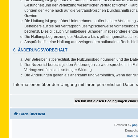
Gesundheit und der Verletzung wesentlicher Vertragspflichten (Kard
übrigen der Höhe nach auf die vertragstypischen Durchschnittsschä
Gewinn.
Die Haftung ist gegenüber Unternehmern außer bei der Verletzung 
Betreibers auf die bei Vertragsschluss typischerweise vorhersehb
begrenzt. Dies gilt auch für mittelbare Schäden, insbesondere ent
Die Haftungsbegrenzung der Absätze a bis c gilt sinngemäß auch zug
Ansprüche für eine Haftung aus zwingendem nationalem Recht blei
6. ÄNDERUNGSVORBEHALT
Der Betreiber ist berechtigt, die Nutzungsbedingungen und die Date
Der Nutzer ist berechtigt, den Änderungen zu widersprechen. Im F
Vertragsverhältnis mit sofortiger Wirkung.
Die Änderungen gelten als anerkannt und verbindlich, wenn der Nu
Informationen über den Umgang mit Ihren persönlichen Daten si
Foren-Übersicht
Powered by
ph
Deutsche
Datens