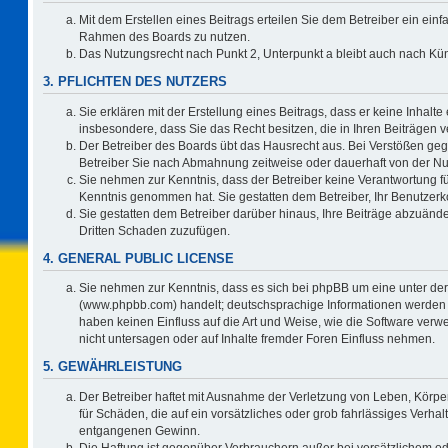
Mit dem Erstellen eines Beitrags erteilen Sie dem Betreiber ein einf
Rahmen des Boards zu nutzen.
Das Nutzungsrecht nach Punkt 2, Unterpunkt a bleibt auch nach K
3. PFLICHTEN DES NUTZERS
Sie erklären mit der Erstellung eines Beitrags, dass er keine Inhalte
insbesondere, dass Sie das Recht besitzen, die in Ihren Beiträgen
Der Betreiber des Boards übt das Hausrecht aus. Bei Verstößen ge
Betreiber Sie nach Abmahnung zeitweise oder dauerhaft von der Nu
Sie nehmen zur Kenntnis, dass der Betreiber keine Verantwortung für d
Kenntnis genommen hat. Sie gestatten dem Betreiber, Ihr Benutzerko
Sie gestatten dem Betreiber darüber hinaus, Ihre Beiträge abzuände
Dritten Schaden zuzufügen.
4. GENERAL PUBLIC LICENSE
Sie nehmen zur Kenntnis, dass es sich bei phpBB um eine unter der
(www.phpbb.com) handelt; deutschsprachige Informationen werden 
haben keinen Einfluss auf die Art und Weise, wie die Software ve
nicht untersagen oder auf Inhalte fremder Foren Einfluss nehmen.
5. GEWÄHRLEISTUNG
Der Betreiber haftet mit Ausnahme der Verletzung von Leben, Körper
für Schäden, die auf ein vorsätzliches oder grob fahrlässiges Verha
entgangenen Gewinn.
Die Haftung ist gegenüber Verbrauchern außer bei vorsätzlichem o