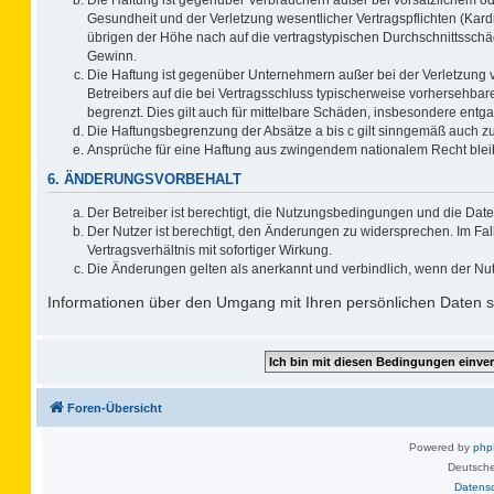
Gesundheit und der Verletzung wesentlicher Vertragspflichten (Kard
übrigen der Höhe nach auf die vertragstypischen Durchschnittsschä
Gewinn.
Die Haftung ist gegenüber Unternehmern außer bei der Verletzung 
Betreibers auf die bei Vertragsschluss typischerweise vorhersehb
begrenzt. Dies gilt auch für mittelbare Schäden, insbesondere ent
Die Haftungsbegrenzung der Absätze a bis c gilt sinngemäß auch zug
Ansprüche für eine Haftung aus zwingendem nationalem Recht blei
6. ÄNDERUNGSVORBEHALT
Der Betreiber ist berechtigt, die Nutzungsbedingungen und die Date
Der Nutzer ist berechtigt, den Änderungen zu widersprechen. Im F
Vertragsverhältnis mit sofortiger Wirkung.
Die Änderungen gelten als anerkannt und verbindlich, wenn der Nu
Informationen über den Umgang mit Ihren persönlichen Daten si
Foren-Übersicht
Powered by
ph
Deutsche
Datens