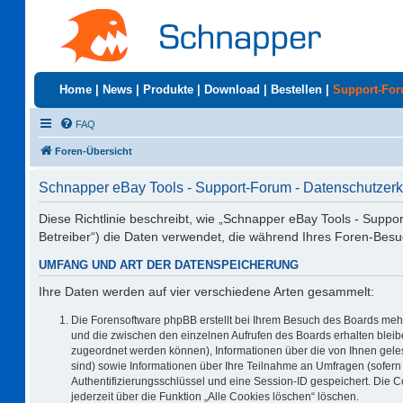
Home
|
News
|
Produkte
|
Download
|
Bestellen
|
Support-Fo
FAQ
Foren-Übersicht
Schnapper eBay Tools - Support-Forum - Datenschutzerk
Diese Richtlinie beschreibt, wie „Schnapper eBay Tools - Suppo
Betreiber“) die Daten verwendet, die während Ihres Foren-Be
UMFANG UND ART DER DATENSPEICHERUNG
Ihre Daten werden auf vier verschiedene Arten gesammelt:
Die Forensoftware phpBB erstellt bei Ihrem Besuch des Boards mehr
und die zwischen den einzelnen Aufrufen des Boards erhalten bleiben
zugeordnet werden können), Informationen über die von Ihnen geles
sind) sowie Informationen über Ihre Teilnahme an Umfragen (sofern 
Authentifizierungsschlüssel und eine Session-ID gespeichert. Die 
jederzeit über die Funktion „Alle Cookies löschen“ löschen.