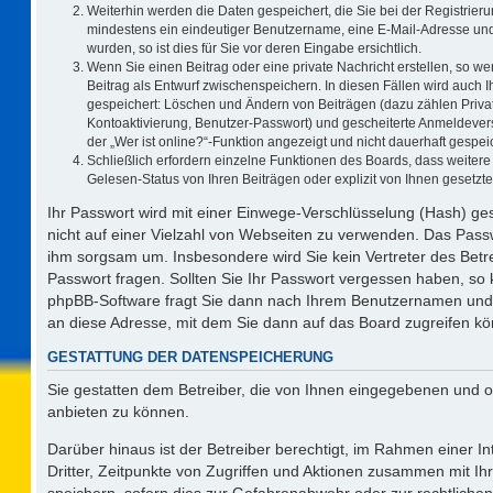
Weiterhin werden die Daten gespeichert, die Sie bei der Registrieru
mindestens ein eindeutiger Benutzername, eine E-Mail-Adresse und
wurden, so ist dies für Sie vor deren Eingabe ersichtlich.
Wenn Sie einen Beitrag oder eine private Nachricht erstellen, so w
Beitrag als Entwurf zwischenspeichern. In diesen Fällen wird auch I
gespeichert: Löschen und Ändern von Beiträgen (dazu zählen Priva
Kontoaktivierung, Benutzer-Passwort) und gescheiterte Anmeldever
der „Wer ist online?“-Funktion angezeigt und nicht dauerhaft gespeic
Schließlich erfordern einzelne Funktionen des Boards, dass weite
Gelesen-Status von Ihren Beiträgen oder explizit von Ihnen gesetz
Ihr Passwort wird mit einer Einwege-Verschlüsselung (Hash) ges
nicht auf einer Vielzahl von Webseiten zu verwenden. Das Passw
ihm sorgsam um. Insbesondere wird Sie kein Vertreter des Betre
Passwort fragen. Sollten Sie Ihr Passwort vergessen haben, so
phpBB-Software fragt Sie dann nach Ihrem Benutzernamen und 
an diese Adresse, mit dem Sie dann auf das Board zugreifen k
GESTATTUNG DER DATENSPEICHERUNG
Sie gestatten dem Betreiber, die von Ihnen eingegebenen und o
anbieten zu können.
Darüber hinaus ist der Betreiber berechtigt, im Rahmen einer 
Dritter, Zeitpunkte von Zugriffen und Aktionen zusammen mit I
speichern, sofern dies zur Gefahrenabwehr oder zur rechtlichen