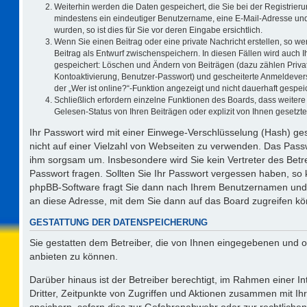
Weiterhin werden die Daten gespeichert, die Sie bei der Registrieru
mindestens ein eindeutiger Benutzername, eine E-Mail-Adresse und
wurden, so ist dies für Sie vor deren Eingabe ersichtlich.
Wenn Sie einen Beitrag oder eine private Nachricht erstellen, so w
Beitrag als Entwurf zwischenspeichern. In diesen Fällen wird auch I
gespeichert: Löschen und Ändern von Beiträgen (dazu zählen Priva
Kontoaktivierung, Benutzer-Passwort) und gescheiterte Anmeldever
der „Wer ist online?“-Funktion angezeigt und nicht dauerhaft gespeic
Schließlich erfordern einzelne Funktionen des Boards, dass weite
Gelesen-Status von Ihren Beiträgen oder explizit von Ihnen gesetz
Ihr Passwort wird mit einer Einwege-Verschlüsselung (Hash) ges
nicht auf einer Vielzahl von Webseiten zu verwenden. Das Passw
ihm sorgsam um. Insbesondere wird Sie kein Vertreter des Betre
Passwort fragen. Sollten Sie Ihr Passwort vergessen haben, so
phpBB-Software fragt Sie dann nach Ihrem Benutzernamen und 
an diese Adresse, mit dem Sie dann auf das Board zugreifen k
GESTATTUNG DER DATENSPEICHERUNG
Sie gestatten dem Betreiber, die von Ihnen eingegebenen und o
anbieten zu können.
Darüber hinaus ist der Betreiber berechtigt, im Rahmen einer 
Dritter, Zeitpunkte von Zugriffen und Aktionen zusammen mit I
speichern, sofern dies zur Gefahrenabwehr oder zur rechtlichen