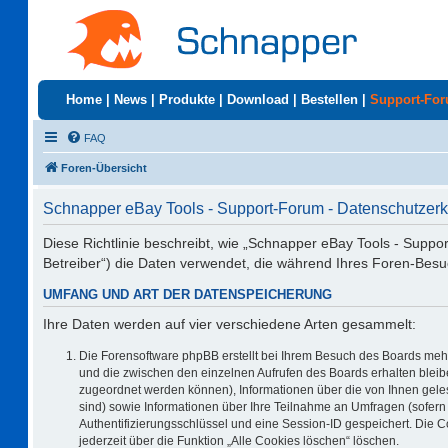
Home
|
News
|
Produkte
|
Download
|
Bestellen
|
Support-Fo
FAQ
Foren-Übersicht
Schnapper eBay Tools - Support-Forum - Datenschutzerk
Diese Richtlinie beschreibt, wie „Schnapper eBay Tools - Suppo
Betreiber“) die Daten verwendet, die während Ihres Foren-Be
UMFANG UND ART DER DATENSPEICHERUNG
Ihre Daten werden auf vier verschiedene Arten gesammelt:
Die Forensoftware phpBB erstellt bei Ihrem Besuch des Boards mehr
und die zwischen den einzelnen Aufrufen des Boards erhalten bleiben
zugeordnet werden können), Informationen über die von Ihnen geles
sind) sowie Informationen über Ihre Teilnahme an Umfragen (sofern 
Authentifizierungsschlüssel und eine Session-ID gespeichert. Die 
jederzeit über die Funktion „Alle Cookies löschen“ löschen.