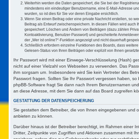
Weiterhin werden die Daten gespeichert, die Sie bei der Registrieru
mindestens ein eindeutiger Benutzername, eine E-Mail-Adresse und
wurden, so ist dies für Sie vor deren Eingabe ersichtlich.
Wenn Sie einen Beitrag oder eine private Nachricht erstellen, so w
Beitrag als Entwurf zwischenspeichern. In diesen Fällen wird auch I
gespeichert: Löschen und Ändern von Beiträgen (dazu zählen Priva
Kontoaktivierung, Benutzer-Passwort) und gescheiterte Anmeldever
der „Wer ist online?“-Funktion angezeigt und nicht dauerhaft gespeic
Schließlich erfordern einzelne Funktionen des Boards, dass weite
Gelesen-Status von Ihren Beiträgen oder explizit von Ihnen gesetz
Ihr Passwort wird mit einer Einwege-Verschlüsselung (Hash) ges
nicht auf einer Vielzahl von Webseiten zu verwenden. Das Passw
ihm sorgsam um. Insbesondere wird Sie kein Vertreter des Betre
Passwort fragen. Sollten Sie Ihr Passwort vergessen haben, so
phpBB-Software fragt Sie dann nach Ihrem Benutzernamen und 
an diese Adresse, mit dem Sie dann auf das Board zugreifen k
GESTATTUNG DER DATENSPEICHERUNG
Sie gestatten dem Betreiber, die von Ihnen eingegebenen und o
anbieten zu können.
Darüber hinaus ist der Betreiber berechtigt, im Rahmen einer 
Dritter, Zeitpunkte von Zugriffen und Aktionen zusammen mit I
speichern, sofern dies zur Gefahrenabwehr oder zur rechtlichen