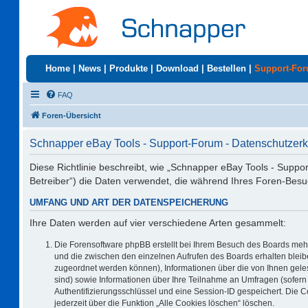
Home
|
News
|
Produkte
|
Download
|
Bestellen
|
Support-Fo
FAQ
Foren-Übersicht
Schnapper eBay Tools - Support-Forum - Datenschutzerk
Diese Richtlinie beschreibt, wie „Schnapper eBay Tools - Suppo
Betreiber“) die Daten verwendet, die während Ihres Foren-Be
UMFANG UND ART DER DATENSPEICHERUNG
Ihre Daten werden auf vier verschiedene Arten gesammelt:
Die Forensoftware phpBB erstellt bei Ihrem Besuch des Boards mehr
und die zwischen den einzelnen Aufrufen des Boards erhalten bleiben
zugeordnet werden können), Informationen über die von Ihnen geles
sind) sowie Informationen über Ihre Teilnahme an Umfragen (sofern 
Authentifizierungsschlüssel und eine Session-ID gespeichert. Die 
jederzeit über die Funktion „Alle Cookies löschen“ löschen.