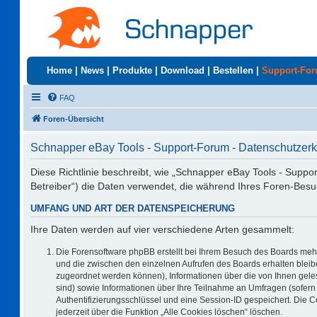
Home
|
News
|
Produkte
|
Download
|
Bestellen
|
Support-Fo
FAQ
Foren-Übersicht
Schnapper eBay Tools - Support-Forum - Datenschutzerk
Diese Richtlinie beschreibt, wie „Schnapper eBay Tools - Suppo
Betreiber“) die Daten verwendet, die während Ihres Foren-Be
UMFANG UND ART DER DATENSPEICHERUNG
Ihre Daten werden auf vier verschiedene Arten gesammelt:
Die Forensoftware phpBB erstellt bei Ihrem Besuch des Boards mehr
und die zwischen den einzelnen Aufrufen des Boards erhalten bleiben
zugeordnet werden können), Informationen über die von Ihnen geles
sind) sowie Informationen über Ihre Teilnahme an Umfragen (sofern 
Authentifizierungsschlüssel und eine Session-ID gespeichert. Die 
jederzeit über die Funktion „Alle Cookies löschen“ löschen.