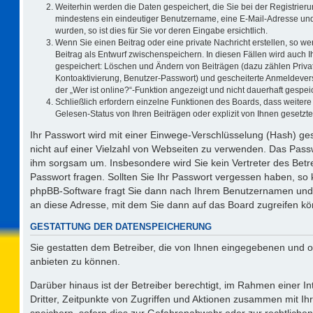
Weiterhin werden die Daten gespeichert, die Sie bei der Registrieru
mindestens ein eindeutiger Benutzername, eine E-Mail-Adresse und
wurden, so ist dies für Sie vor deren Eingabe ersichtlich.
Wenn Sie einen Beitrag oder eine private Nachricht erstellen, so w
Beitrag als Entwurf zwischenspeichern. In diesen Fällen wird auch I
gespeichert: Löschen und Ändern von Beiträgen (dazu zählen Priva
Kontoaktivierung, Benutzer-Passwort) und gescheiterte Anmeldever
der „Wer ist online?“-Funktion angezeigt und nicht dauerhaft gespeic
Schließlich erfordern einzelne Funktionen des Boards, dass weite
Gelesen-Status von Ihren Beiträgen oder explizit von Ihnen gesetz
Ihr Passwort wird mit einer Einwege-Verschlüsselung (Hash) ges
nicht auf einer Vielzahl von Webseiten zu verwenden. Das Passw
ihm sorgsam um. Insbesondere wird Sie kein Vertreter des Betre
Passwort fragen. Sollten Sie Ihr Passwort vergessen haben, so
phpBB-Software fragt Sie dann nach Ihrem Benutzernamen und 
an diese Adresse, mit dem Sie dann auf das Board zugreifen k
GESTATTUNG DER DATENSPEICHERUNG
Sie gestatten dem Betreiber, die von Ihnen eingegebenen und o
anbieten zu können.
Darüber hinaus ist der Betreiber berechtigt, im Rahmen einer 
Dritter, Zeitpunkte von Zugriffen und Aktionen zusammen mit I
speichern, sofern dies zur Gefahrenabwehr oder zur rechtlichen