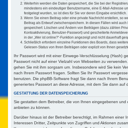
Weiterhin werden die Daten gespeichert, die Sie bei der Registrier
mindestens ein eindeutiger Benutzername, eine E-Mail-Adresse un
festgelegt wurden, so ist dies für Sie vor deren Eingabe ersichtlich.
Wenn Sie einen Beitrag oder eine private Nachricht erstellen, so 
Beitrag als Entwurf zwischenspeichern. In diesen Fällen wird auch 
gespeichert: Löschen und Ändern von Beiträgen (dazu zählen Priv
Kontoaktivierung, Benutzer-Passwort) und gescheiterte Anmeldeve
in der „Wer ist online?“-Funktion angezeigt und nicht dauerhaft ges
Schließlich erfordern einzelne Funktionen des Boards, dass weit
Gelesen-Status von Ihren Beiträgen oder explizit von Ihnen geset
Ihr Passwort wird mit einer Einwege-Verschlüsselung (Hash) ge
Passwort nicht auf einer Vielzahl von Webseiten zu verwenden.
gehen Sie mit ihm sorgsam um. Insbesondere wird Sie kein Vert
nach Ihrem Passwort fragen. Sollten Sie Ihr Passwort vergess
benutzen. Die phpBB-Software fragt Sie dann nach Ihrem Benu
generiertes Passwort an diese Adresse, mit dem Sie dann auf 
GESTATTUNG DER DATENSPEICHERUNG
Sie gestatten dem Betreiber, die von Ihnen eingegebenen und 
anbieten zu können.
Darüber hinaus ist der Betreiber berechtigt, im Rahmen einer
Interessen Dritter, Zeitpunkte von Zugriffen und Aktionen zus