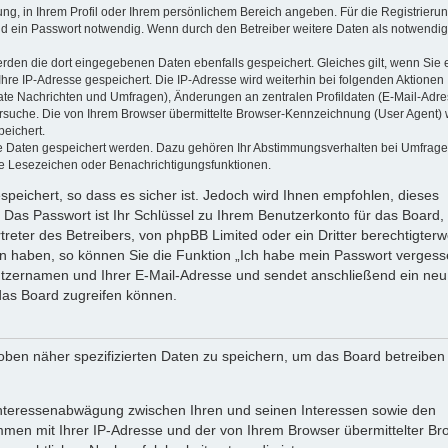
ung, in Ihrem Profil oder Ihrem persönlichem Bereich angeben. Für die Registrieru
d ein Passwort notwendig. Wenn durch den Betreiber weitere Daten als notwendig
werden die dort eingegebenen Daten ebenfalls gespeichert. Gleiches gilt, wenn Sie 
Ihre IP-Adresse gespeichert. Die IP-Adresse wird weiterhin bei folgenden Aktionen
ate Nachrichten und Umfragen), Änderungen an zentralen Profildaten (E-Mail-Adre
rsuche. Die von Ihrem Browser übermittelte Browser-Kennzeichnung (User Agent) 
peichert.
ere Daten gespeichert werden. Dazu gehören Ihr Abstimmungsverhalten bei Umfrage
zte Lesezeichen oder Benachrichtigungsfunktionen.
speichert, so dass es sicher ist. Jedoch wird Ihnen empfohlen, dieses
 Das Passwort ist Ihr Schlüssel zu Ihrem Benutzerkonto für das Board,
reter des Betreibers, von phpBB Limited oder ein Dritter berechtigterw
en haben, so können Sie die Funktion „Ich habe mein Passwort vergess
tzernamen und Ihrer E-Mail-Adresse und sendet anschließend ein neu
das Board zugreifen können.
oben näher spezifizierten Daten zu speichern, um das Board betreiben
 Interessenabwägung zwischen Ihren und seinen Interessen sowie den
ammen mit Ihrer IP-Adresse und der von Ihrem Browser übermittelter Br