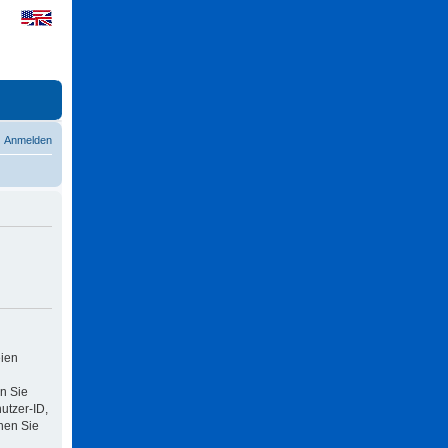
Anmelden
eien
n Sie
utzer-ID,
nen Sie