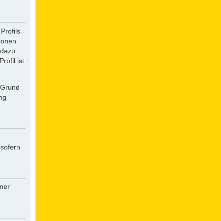
Profils
tionen
 dazu
ofil ist
f Grund
ung
 sofern
iner