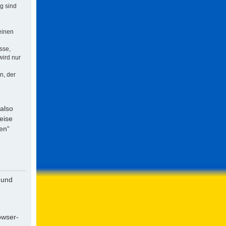
ng sind
einen
sse,
wird nur
n, der
 also
eise
en“
 und
owser-