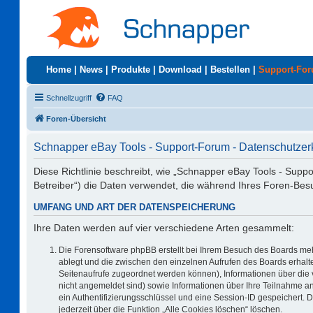
Home
|
News
|
Produkte
|
Download
|
Bestellen
|
Support-Fo
Schnellzugriff
FAQ
Foren-Übersicht
Schnapper eBay Tools - Support-Forum - Datenschutzer
Diese Richtlinie beschreibt, wie „Schnapper eBay Tools - Supp
Betreiber“) die Daten verwendet, die während Ihres Foren-Be
UMFANG UND ART DER DATENSPEICHERUNG
Ihre Daten werden auf vier verschiedene Arten gesammelt:
Die Forensoftware phpBB erstellt bei Ihrem Besuch des Boards meh
ablegt und die zwischen den einzelnen Aufrufen des Boards erhalten
Seitenaufrufe zugeordnet werden können), Informationen über die 
nicht angemeldet sind) sowie Informationen über Ihre Teilnahme an
ein Authentifizierungsschlüssel und eine Session-ID gespeichert. 
jederzeit über die Funktion „Alle Cookies löschen“ löschen.