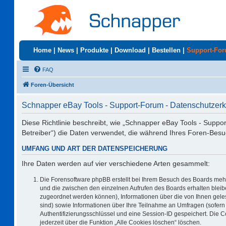
Home
|
News
|
Produkte
|
Download
|
Bestellen
|
Support-Fo
FAQ
Foren-Übersicht
Schnapper eBay Tools - Support-Forum - Datenschutzerk
Diese Richtlinie beschreibt, wie „Schnapper eBay Tools - Suppo
Betreiber“) die Daten verwendet, die während Ihres Foren-Be
UMFANG UND ART DER DATENSPEICHERUNG
Ihre Daten werden auf vier verschiedene Arten gesammelt:
Die Forensoftware phpBB erstellt bei Ihrem Besuch des Boards mehr
und die zwischen den einzelnen Aufrufen des Boards erhalten bleiben
zugeordnet werden können), Informationen über die von Ihnen geles
sind) sowie Informationen über Ihre Teilnahme an Umfragen (sofern 
Authentifizierungsschlüssel und eine Session-ID gespeichert. Die 
jederzeit über die Funktion „Alle Cookies löschen“ löschen.