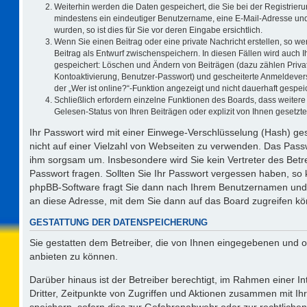
Weiterhin werden die Daten gespeichert, die Sie bei der Registrieru
mindestens ein eindeutiger Benutzername, eine E-Mail-Adresse und
wurden, so ist dies für Sie vor deren Eingabe ersichtlich.
Wenn Sie einen Beitrag oder eine private Nachricht erstellen, so w
Beitrag als Entwurf zwischenspeichern. In diesen Fällen wird auch I
gespeichert: Löschen und Ändern von Beiträgen (dazu zählen Priva
Kontoaktivierung, Benutzer-Passwort) und gescheiterte Anmeldever
der „Wer ist online?“-Funktion angezeigt und nicht dauerhaft gespeic
Schließlich erfordern einzelne Funktionen des Boards, dass weite
Gelesen-Status von Ihren Beiträgen oder explizit von Ihnen gesetz
Ihr Passwort wird mit einer Einwege-Verschlüsselung (Hash) ges
nicht auf einer Vielzahl von Webseiten zu verwenden. Das Passw
ihm sorgsam um. Insbesondere wird Sie kein Vertreter des Betre
Passwort fragen. Sollten Sie Ihr Passwort vergessen haben, so
phpBB-Software fragt Sie dann nach Ihrem Benutzernamen und 
an diese Adresse, mit dem Sie dann auf das Board zugreifen k
GESTATTUNG DER DATENSPEICHERUNG
Sie gestatten dem Betreiber, die von Ihnen eingegebenen und o
anbieten zu können.
Darüber hinaus ist der Betreiber berechtigt, im Rahmen einer 
Dritter, Zeitpunkte von Zugriffen und Aktionen zusammen mit I
speichern, sofern dies zur Gefahrenabwehr oder zur rechtlichen