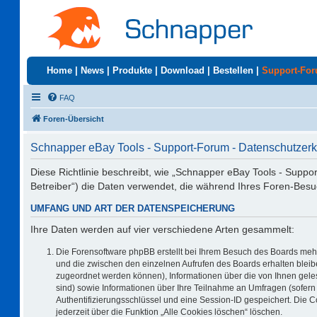
Home
|
News
|
Produkte
|
Download
|
Bestellen
|
Support-Fo
FAQ
Foren-Übersicht
Schnapper eBay Tools - Support-Forum - Datenschutzerk
Diese Richtlinie beschreibt, wie „Schnapper eBay Tools - Suppo
Betreiber“) die Daten verwendet, die während Ihres Foren-Be
UMFANG UND ART DER DATENSPEICHERUNG
Ihre Daten werden auf vier verschiedene Arten gesammelt:
Die Forensoftware phpBB erstellt bei Ihrem Besuch des Boards mehr
und die zwischen den einzelnen Aufrufen des Boards erhalten bleiben
zugeordnet werden können), Informationen über die von Ihnen geles
sind) sowie Informationen über Ihre Teilnahme an Umfragen (sofern 
Authentifizierungsschlüssel und eine Session-ID gespeichert. Die 
jederzeit über die Funktion „Alle Cookies löschen“ löschen.