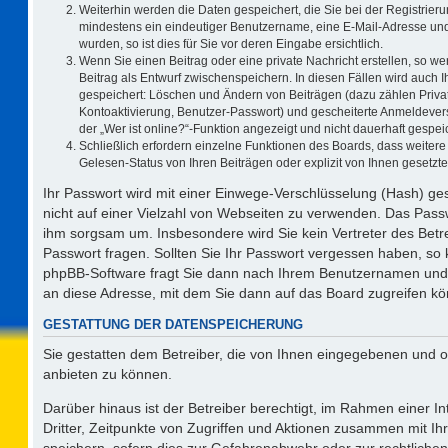
Weiterhin werden die Daten gespeichert, die Sie bei der Registrieru
mindestens ein eindeutiger Benutzername, eine E-Mail-Adresse und
wurden, so ist dies für Sie vor deren Eingabe ersichtlich.
Wenn Sie einen Beitrag oder eine private Nachricht erstellen, so w
Beitrag als Entwurf zwischenspeichern. In diesen Fällen wird auch I
gespeichert: Löschen und Ändern von Beiträgen (dazu zählen Priva
Kontoaktivierung, Benutzer-Passwort) und gescheiterte Anmeldever
der „Wer ist online?“-Funktion angezeigt und nicht dauerhaft gespeic
Schließlich erfordern einzelne Funktionen des Boards, dass weite
Gelesen-Status von Ihren Beiträgen oder explizit von Ihnen gesetz
Ihr Passwort wird mit einer Einwege-Verschlüsselung (Hash) ges
nicht auf einer Vielzahl von Webseiten zu verwenden. Das Passw
ihm sorgsam um. Insbesondere wird Sie kein Vertreter des Betre
Passwort fragen. Sollten Sie Ihr Passwort vergessen haben, so
phpBB-Software fragt Sie dann nach Ihrem Benutzernamen und 
an diese Adresse, mit dem Sie dann auf das Board zugreifen k
GESTATTUNG DER DATENSPEICHERUNG
Sie gestatten dem Betreiber, die von Ihnen eingegebenen und o
anbieten zu können.
Darüber hinaus ist der Betreiber berechtigt, im Rahmen einer 
Dritter, Zeitpunkte von Zugriffen und Aktionen zusammen mit I
speichern, sofern dies zur Gefahrenabwehr oder zur rechtlichen