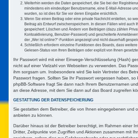
Weiterhin werden die Daten gespeichert, die Sie bei der Registrieru
mindestens ein eindeutiger Benutzername, eine E-Mail-Adresse und
wurden, so ist dies für Sie vor deren Eingabe ersichtlich.
Wenn Sie einen Beitrag oder eine private Nachricht erstellen, so w
Beitrag als Entwurf zwischenspeichern. In diesen Fällen wird auch I
gespeichert: Löschen und Ändern von Beiträgen (dazu zählen Priva
Kontoaktivierung, Benutzer-Passwort) und gescheiterte Anmeldever
der „Wer ist online?“-Funktion angezeigt und nicht dauerhaft gespeic
Schließlich erfordern einzelne Funktionen des Boards, dass weite
Gelesen-Status von Ihren Beiträgen oder explizit von Ihnen gesetz
Ihr Passwort wird mit einer Einwege-Verschlüsselung (Hash) ges
nicht auf einer Vielzahl von Webseiten zu verwenden. Das Passw
ihm sorgsam um. Insbesondere wird Sie kein Vertreter des Betre
Passwort fragen. Sollten Sie Ihr Passwort vergessen haben, so
phpBB-Software fragt Sie dann nach Ihrem Benutzernamen und 
an diese Adresse, mit dem Sie dann auf das Board zugreifen k
GESTATTUNG DER DATENSPEICHERUNG
Sie gestatten dem Betreiber, die von Ihnen eingegebenen und o
anbieten zu können.
Darüber hinaus ist der Betreiber berechtigt, im Rahmen einer 
Dritter, Zeitpunkte von Zugriffen und Aktionen zusammen mit I
speichern, sofern dies zur Gefahrenabwehr oder zur rechtlichen