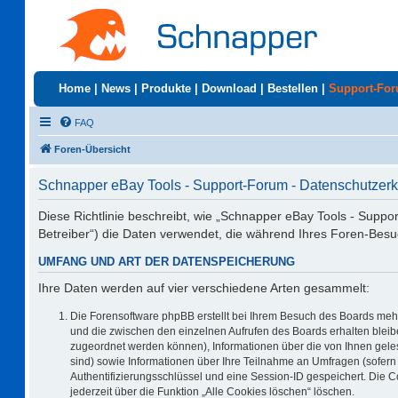
Home
|
News
|
Produkte
|
Download
|
Bestellen
|
Support-Fo
FAQ
Foren-Übersicht
Schnapper eBay Tools - Support-Forum - Datenschutzerk
Diese Richtlinie beschreibt, wie „Schnapper eBay Tools - Suppo
Betreiber“) die Daten verwendet, die während Ihres Foren-Be
UMFANG UND ART DER DATENSPEICHERUNG
Ihre Daten werden auf vier verschiedene Arten gesammelt:
Die Forensoftware phpBB erstellt bei Ihrem Besuch des Boards mehr
und die zwischen den einzelnen Aufrufen des Boards erhalten bleiben
zugeordnet werden können), Informationen über die von Ihnen geles
sind) sowie Informationen über Ihre Teilnahme an Umfragen (sofern 
Authentifizierungsschlüssel und eine Session-ID gespeichert. Die 
jederzeit über die Funktion „Alle Cookies löschen“ löschen.