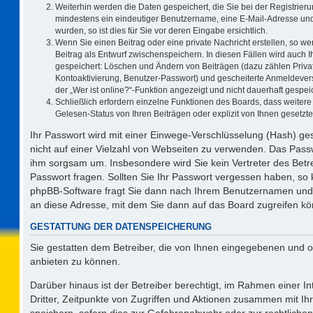
Weiterhin werden die Daten gespeichert, die Sie bei der Registrieru
mindestens ein eindeutiger Benutzername, eine E-Mail-Adresse und
wurden, so ist dies für Sie vor deren Eingabe ersichtlich.
Wenn Sie einen Beitrag oder eine private Nachricht erstellen, so w
Beitrag als Entwurf zwischenspeichern. In diesen Fällen wird auch I
gespeichert: Löschen und Ändern von Beiträgen (dazu zählen Priva
Kontoaktivierung, Benutzer-Passwort) und gescheiterte Anmeldever
der „Wer ist online?“-Funktion angezeigt und nicht dauerhaft gespeic
Schließlich erfordern einzelne Funktionen des Boards, dass weite
Gelesen-Status von Ihren Beiträgen oder explizit von Ihnen gesetz
Ihr Passwort wird mit einer Einwege-Verschlüsselung (Hash) ges
nicht auf einer Vielzahl von Webseiten zu verwenden. Das Passw
ihm sorgsam um. Insbesondere wird Sie kein Vertreter des Betre
Passwort fragen. Sollten Sie Ihr Passwort vergessen haben, so
phpBB-Software fragt Sie dann nach Ihrem Benutzernamen und 
an diese Adresse, mit dem Sie dann auf das Board zugreifen k
GESTATTUNG DER DATENSPEICHERUNG
Sie gestatten dem Betreiber, die von Ihnen eingegebenen und o
anbieten zu können.
Darüber hinaus ist der Betreiber berechtigt, im Rahmen einer 
Dritter, Zeitpunkte von Zugriffen und Aktionen zusammen mit I
speichern, sofern dies zur Gefahrenabwehr oder zur rechtlichen