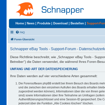
Home
|
News
|
Produkte
|
Download
|
Bestellen
|
Support-Fo
FAQ
Foren-Übersicht
Schnapper eBay Tools - Support-Forum - Datenschutzerk
Diese Richtlinie beschreibt, wie „Schnapper eBay Tools - Suppo
Betreiber“) die Daten verwendet, die während Ihres Foren-Be
UMFANG UND ART DER DATENSPEICHERUNG
Ihre Daten werden auf vier verschiedene Arten gesammelt:
Die Forensoftware phpBB erstellt bei Ihrem Besuch des Boards mehr
und die zwischen den einzelnen Aufrufen des Boards erhalten bleiben
zugeordnet werden können), Informationen über die von Ihnen geles
sind) sowie Informationen über Ihre Teilnahme an Umfragen (sofern 
Authentifizierungsschlüssel und eine Session-ID gespeichert. Die 
jederzeit über die Funktion „Alle Cookies löschen“ löschen.